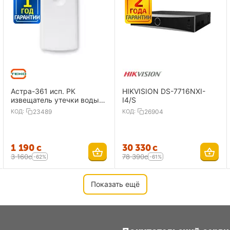
Астра-361 исп. РК
HIKVISION DS-7716NXI-
извещатель утечки воды,
I4/S
радиоканальный
КОД:
23489
КОД:
26904
1 190
с
30 330
с
3 160
с
78 390
с
-62%
-61%
Показать ещё