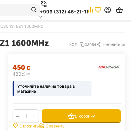
+996 (312) 46-21-11
HSC304S16Z1 1600MHz
6Z1 1600MHz
Поделиться
КОД:
33054
‍450‍
с
‍480‍
с
-6%
Уточняйте наличие товара в
магазине
+
−
В корзину
Отложить
Сравнить