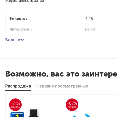
Эффективность затрат
Емкость :
4 ГБ
Интерфейс :
DDR3
Больше
Частота :
1600 МГц
Рабочая температура :
Рабочая температу
Вес :
15 г
Возможно, вас это заинтер
Распродажа
Недавно просмотренные
-71%
-67%
СКИДКА
СКИДКА