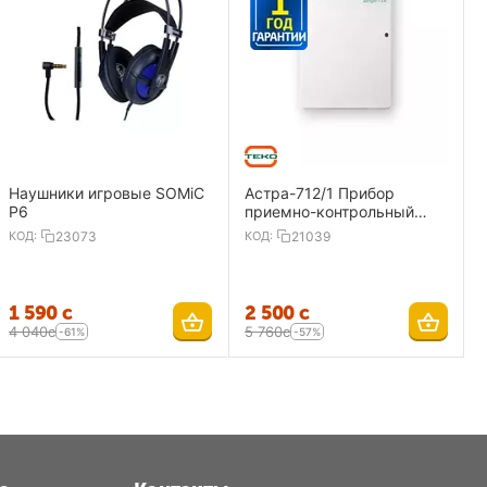
Наушники игровые SOMiC
Астра-712/1 Прибор
P6
приемно-контрольный
охранно-пожарный 1
КОД:
23073
КОД:
21039
ШС,ИП
1 590
с
2 500
с
4 040
с
5 760
с
-61%
-57%