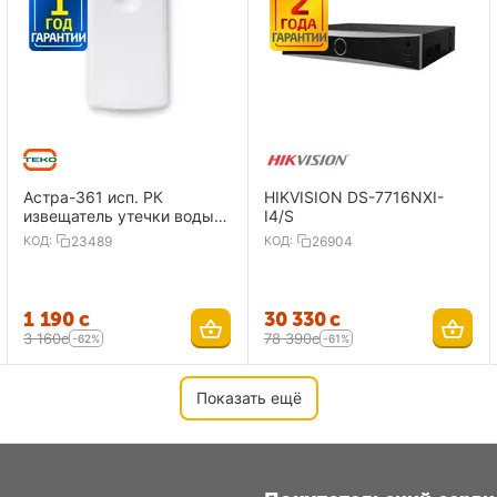
Астра-361 исп. РК
HIKVISION DS-7716NXI-
извещатель утечки воды,
I4/S
радиоканальный
КОД:
23489
КОД:
26904
1 190
с
30 330
с
3 160
с
78 390
с
-62%
-61%
Показать ещё