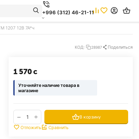
+996 (312) 46-21-11
M 1207 12В 7А*ч
Поделиться
КОД:
28987
1 570
с
Уточняйте наличие товара в
магазине
+
−
В корзину
Отложить
Сравнить