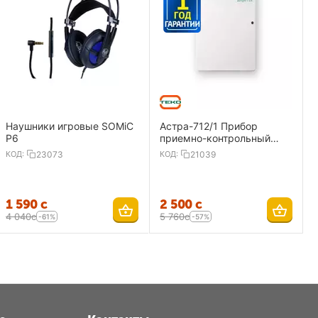
Наушники игровые SOMiC
Астра-712/1 Прибор
P6
приемно-контрольный
охранно-пожарный 1
КОД:
23073
КОД:
21039
ШС,ИП
1 590
с
2 500
с
4 040
с
5 760
с
-61%
-57%