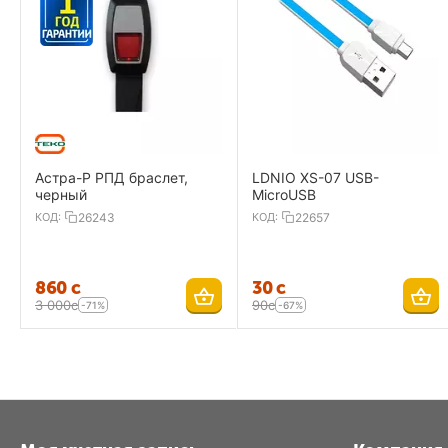
Астра-Р РПД браслет,
LDNIO XS-07 USB-
черный
MicroUSB
КОД:
26243
КОД:
22657
‍860‍
с
‍30‍
с
3 000
с
‍90‍
с
-71%
-67%