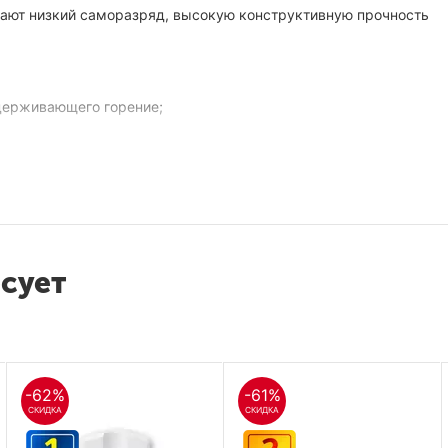
ают низкий саморазряд, высокую конструктивную прочность
ддерживающего горение;
Delta
DTM 1207
Аккумулятор
есует
12 В
7 А*ч
151x65x94 мм
-62%
-61%
СКИДКА
СКИДКА
2.4 кг