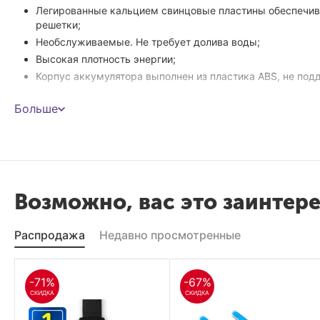
Легированные кальцием свинцовые пластины обеспечив
решетки;
Необслуживаемые. Не требует долива воды;
Высокая плотность энергии;
Корпус аккумулятора выполнен из пластика ABS, не по
Больше
Производитель :
Модель :
Вид :
Возможно, вас это заинтер
Напряжение :
Распродажа
Недавно просмотренные
Емкость :
Размеры :
-71%
-67%
СКИДКА
СКИДКА
Вес :