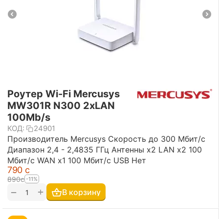
Роутер Wi-Fi Mercusys
MW301R N300 2xLAN
100Mb/s
КОД:
24901
Производитель Mercusys Скорость до 300 Мбит/с
Диапазон 2,4 - 2,4835 ГГц Антенны x2 LAN х2 100
Мбит/с WAN х1 100 Мбит/с USB Нет
‍790‍
с
‍890‍
с
-11%
+
−
В корзину