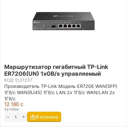
Маршрутизатор гигабитный TP-Link
ER7206(UN) 1xGB/s управляемый
КОД:
31237
Производитель TP-Link Модель ER7206 WAN(SFP)
1Гб/с WAN(RJ45) 1Гб/с LAN 2х 1Гб/с WAN/LAN 2х
1Гб/с
12 180
с
12 190
с
+
−
В корзину