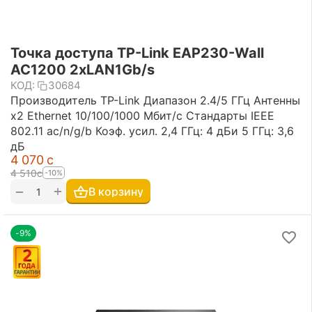
Точка доступа TP-Link EAP230-Wall
AC1200 2xLAN1Gb/s
КОД:
30684
Производитель TP-Link Диапазон 2.4/5 ГГц Антенны
х2 Ethernet 10/100/1000 Мбит/с Стандарты IEEE
802.11 ac/n/g/b Коэф. усил. 2,4 ГГц: 4 дБи 5 ГГц: 3,6
дБ
4 070
с
4 510
с
-10%
+
−
В корзину
-9%