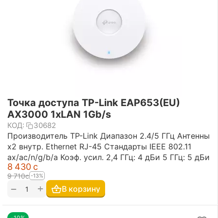
Точка доступа TP-Link EAP653(EU)
AX3000 1xLAN 1Gb/s
КОД:
30682
Производитель TP-Link Диапазон 2.4/5 ГГц Антенны
х2 внутр. Ethernet RJ-45 Стандарты IEEE 802.11
ax/ac/n/g/b/a Коэф. усил. 2,4 ГГц: 4 дБи 5 ГГц: 5 дБи
8 430
с
9 710
с
-13%
+
−
В корзину
-10%