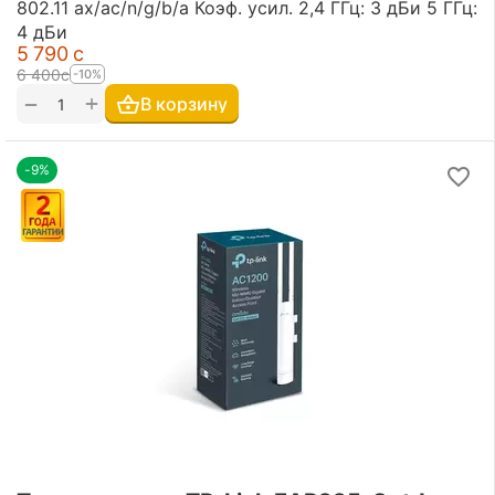
802.11 ax/ac/n/g/b/a Коэф. усил. 2,4 ГГц: 3 дБи 5 ГГц:
4 дБи
5 790
с
6 400
с
-10%
+
−
В корзину
-9%