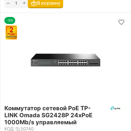
+
−
В корзину
-5%
Коммутатор сетевой PoE TP-
LINK Omada SG2428P 24xPoE
1000Mb/s управляемый
КОД:
30740