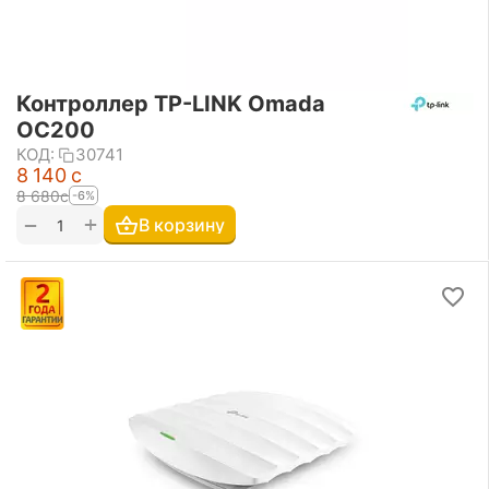
Контроллер TP-LINK Omada
OC200
КОД:
30741
8 140
с
8 680
с
-6%
+
−
В корзину