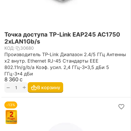
Точка доступа TP-Link EAP245 AC1750
2xLAN1Gb/s
КОД:
30680
Производитель TP-Link Диапазон 2.4/5 ГГц Антенны
х2 внутр. Ethernet RJ-45 Стандарты EEE
802.11n/g/b/a Коэф. усил. 2,4 ГГц-3*3,5 дБи 5
ГГц-3*4 дБи
8 360
с
+
−
В корзину
-13%