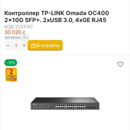
Контроллер TP-LINK Omada OC400
2x10G SFP+. 2xUSB 3.0, 4xGE RJ45
КОД:
33157
30 020
с
32 960
с
-9%
+
−
В корзину
-10%