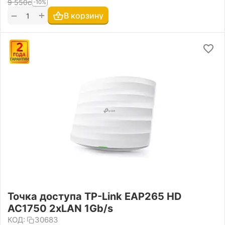
9 550
с
-10%
+
−
В корзину
Точка доступа TP-Link EAP265 HD
AC1750 2xLAN 1Gb/s
КОД:
30683