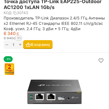
Точка доступа TP-Link EAP225-Outdoor
AC1200 1xLAN 1Gb/s
КОД:
30743
Производитель TP-Link Диапазон 2.4/5 ГГц Антенны
х2 Ethernet RJ-45 Стандарты IEEE 802.11 c/n/g/b/ac
Коэф. усил. 2.4 ГГц: 3 дБи • 5 ГГц: 4дБи
6 340
с
6 940
с
-9%
+
−
В корзину
-6%