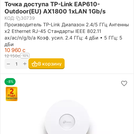
Точка доступа TP-Link EAP610-
Outdoor(EU) AX1800 1xLAN 1Gb/s
КОД:
30739
Производитель TP-Link Диапазон 2.4/5 ГГц Антенны
х2 Ethernet RJ-45 Стандарты IEEE 802.11
ax/ac/n/g/b/a Коэф. усил. 2.4 ГГц: 4 дБи • 5 ГГц: 5
дБи
10 960
с
12 150
с
-10%
+
−
В корзину
-8%