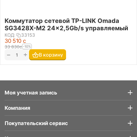
Коммутатор сетевой TP-LINK Omada
SG3428X-M2 24x2,5Gb/s управляемый
КОД:
33153
30 510
с
33 830
с
-10%
+
−
В корзину
Моя учетная запись
Компания
Покупательский сервис