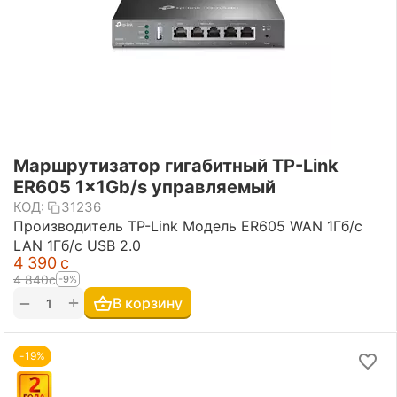
Маршрутизатор гигабитный TP-Link
ER605 1x1Gb/s управляемый
КОД:
31236
Производитель TP-Link Модель ER605 WAN 1Гб/с
LAN 1Гб/с USB 2.0
4 390
с
4 840
с
-9%
+
−
В корзину
-19%