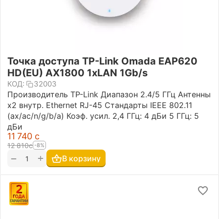
Точка доступа TP-Link Omada EAP620
HD(EU) AX1800 1xLAN 1Gb/s
КОД:
32003
Производитель TP-Link Диапазон 2.4/5 ГГц Антенны
х2 внутр. Ethernet RJ-45 Стандарты IEEE 802.11
(ax/ac/n/g/b/a) Коэф. усил. 2,4 ГГц: 4 дБи 5 ГГц: 5
дБи
11 740
с
12 810
с
-8%
+
−
В корзину