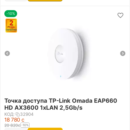
-10%
Точка доступа TP-Link Omada EAP660
HD AX3600 1xLAN 2,5Gb/s
КОД:
32904
18 780
с
20 820
с
-10%