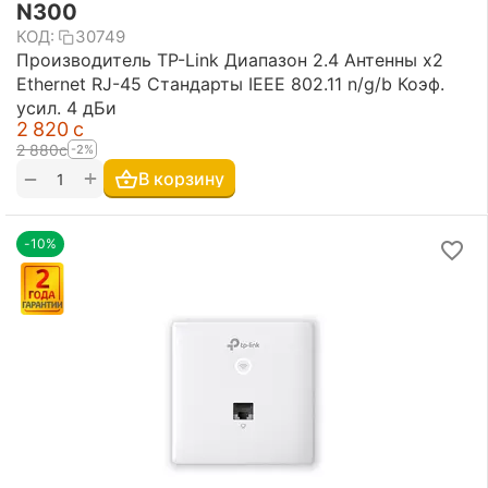
N300
КОД:
30749
Производитель TP-Link Диапазон 2.4 Антенны х2
Ethernet RJ-45 Стандарты IEEE 802.11 n/g/b Коэф.
усил. 4 дБи
2 820
с
2 880
с
-2%
+
−
В корзину
-10%