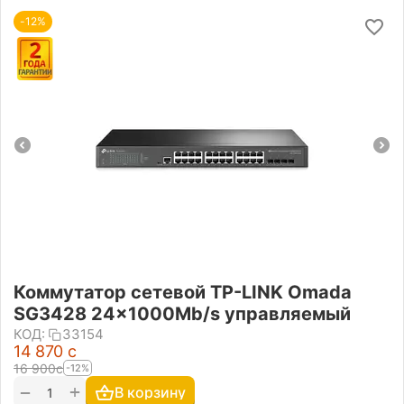
-12%
Коммутатор сетевой TP-LINK Omada
SG3428 24x1000Mb/s управляемый
КОД:
33154
14 870
с
16 900
с
-12%
+
−
В корзину