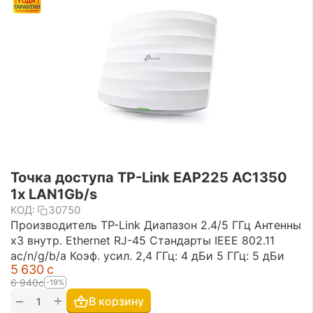
Точка доступа TP-Link EAP225 AC1350
1x LAN1Gb/s
КОД:
30750
Производитель TP-Link Диапазон 2.4/5 ГГц Антенны
х3 внутр. Ethernet RJ-45 Стандарты IEEE 802.11
ac/n/g/b/a Коэф. усил. 2,4 ГГц: 4 дБи 5 ГГц: 5 дБи
5 630
с
6 940
с
-19%
+
−
В корзину