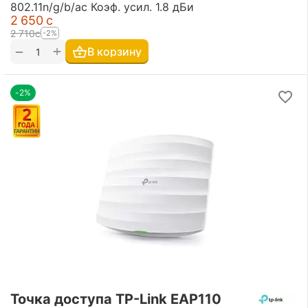
802.11n/g/b/ac Коэф. усил. 1.8 дБи
2 650
с
2 710
с
-2%
+
−
В корзину
-2%
Точка доступа TP-Link EAP110