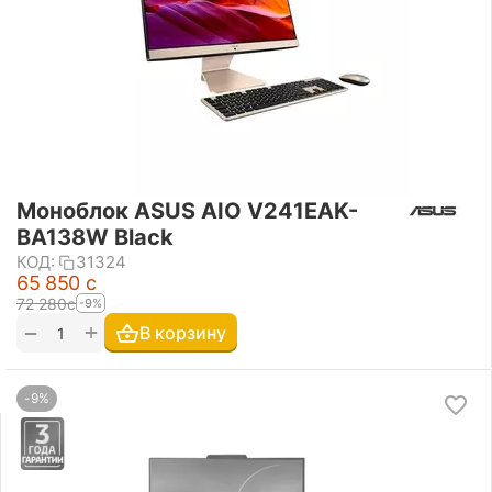
Моноблок ASUS AIO V241EAK-
BA138W Black
КОД:
31324
65 850
с
72 280
с
-9%
+
−
В корзину
-9%