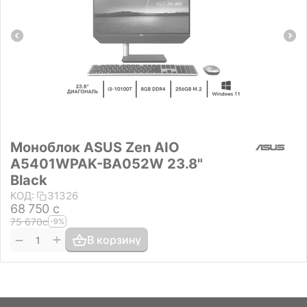
Моноблок ASUS Zen AIO
A5401WPAK-BA052W 23.8"
Black
КОД:
31326
68 750
с
75 670
с
-9%
+
−
В корзину