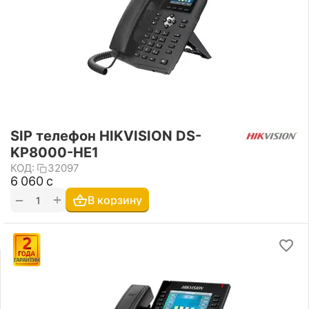
SIP телефон HIKVISION DS-
KP8000-HE1
КОД:
32097
6 060
с
+
−
В корзину