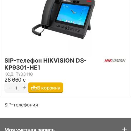
SIP-телефон HIKVISION DS-
KP9301-HE1
КОД:
33110
28 660
с
+
−
В корзину
SIP-телефония
Моя учетная запись