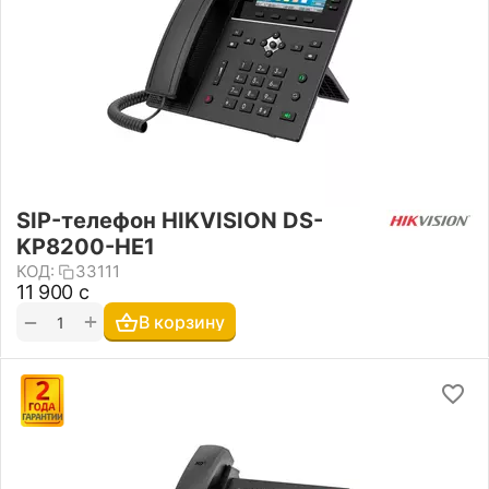
SIP-телефон HIKVISION DS-
KP8200-HE1
КОД:
33111
11 900
с
+
−
В корзину