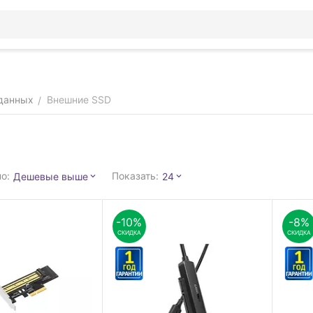
данных
Внешние SSD
/
о:
Показать:
Дешевые выше
24
-10%
-8%
СКИДКА
СКИДКА