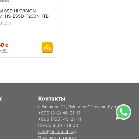
al SSD HIKVISION
MI HS-ESSD-T200N 1TB
33216
40
с
с
-6%
с
Контакты
г. Бишкек, ТЦ "Монолит" 2 этаж, бутик Е2
+996 (312) 46-21-11
+996 (755) 46-21-11
Пн-Сб 9.00 - 18.00
sale@deltatech.kg
Показать на карте