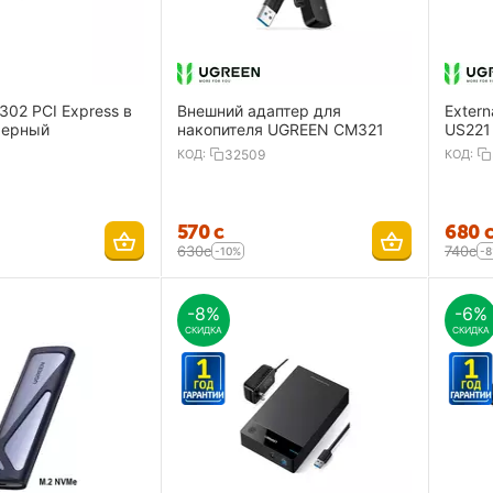
02 PCI Express в
Внешний адаптер для
Extern
черный
накопителя UGREEN CM321
US221 
КОД:
32509
КОД:
‍570‍
с
‍680‍
‍630‍
с
‍740‍
с
-10%
-
-8%
-6%
СКИДКА
СКИДКА