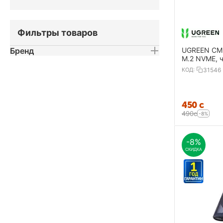
Фильтры товаров
Бренд
UGREEN CM3
M.2 NVME, 
КОД:
31546
‍450‍
с
‍490‍
с
-8%
-8%
СКИДКА