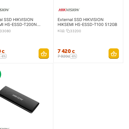
al SSD HIKVISION
External SSD HIKVISION
MI HS-ESSD-T200N
HIKSEMI HS-ESSD-T100 512GB
33080
КОД:
33200
0
с
7 420
с
7 920
с
-6%
-6%