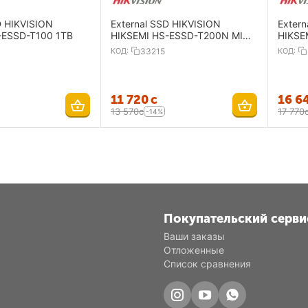
D HIKVISION
External SSD HIKVISION
Extern
-ESSD-T100 1TB
HIKSEMI HS-ESSD-T200N MINI
HIKSE
1TB
КОД:
33215
КОД:
11 720
с
16 6
13 570
с
17 770
-14%
Покупательский серви
Ваши заказы
Отложенные
Список сравнения