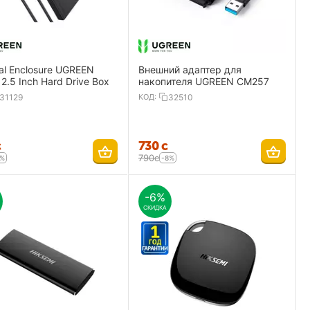
al Enclosure UGREEN
Внешний адаптер для
2.5 Inch Hard Drive Box
накопителя UGREEN CM257
31129
КОД:
32510
с
‍730‍
с
‍790‍
с
8%
-8%
-6%
СКИДКА