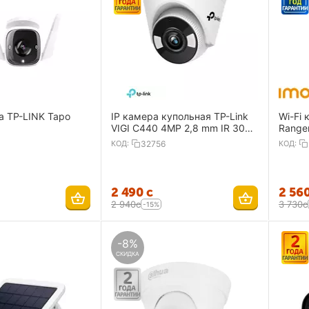
а TP-LINK Tapo
IP камера купольная TP-Link
Wi-Fi
VIGI C440 4MP 2,8 mm IR 30m
Range
mSD two-way talk
3,6mm
КОД:
32756
КОД:
Speake
2 490
с
2 56
2 940
с
3 730
с
-15%
-8%
СКИДКА