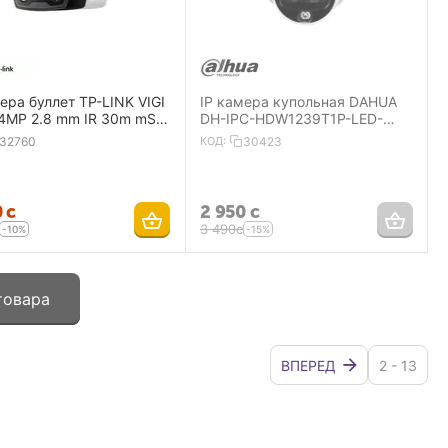
ера буллет TP-LINK VIGI
IP камера купольная DAHUA
4MP 2.8 mm IR 30m mSD
DH-IPC-HDW1239T1P-LED-
wo-way talk
0280B-S5 2MP 2.8 mm
32760
КОД:
30423
1920×1080 LED15 m IP67
0
с
2 950
с
3 490
с
-10%
-15%
товара
ВПЕРЕД
2 - 13