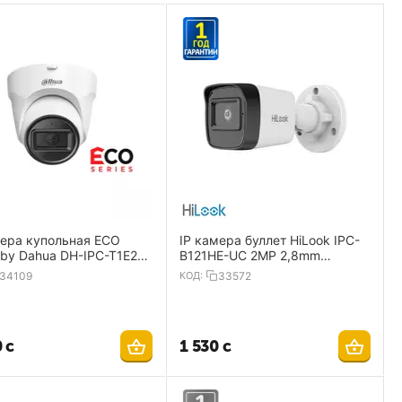
мера купольная ECO
IP камера буллет HiLook IPC-
 by Dahua DH-IPC-T1E20-
B121HE-UC 2MP 2,8mm
1920×1080 IP67 Mic PoE
34109
КОД:
33572
0
с
1 530
с