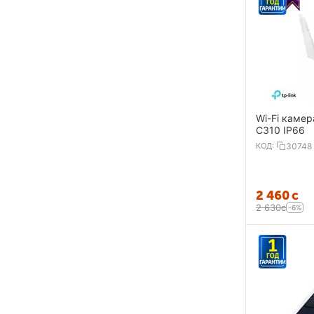
Wi-Fi камер
C310 IP66
КОД:
30748
2 460
с
2 630
с
-6%