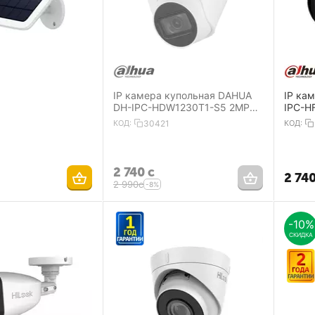
IP камера купольная DAHUA
IP ка
DH-IPC-HDW1230T1-S5 2MP
IPC-H
2.8 mm 1920×1080 IR30 m
QH2 2
КОД:
30421
КОД:
IP67
30m I
2 740
с
2 74
2 990
с
-8%
-10%
СКИДКА