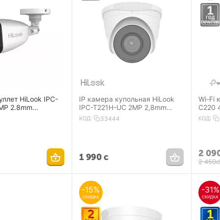
уллет HiLook IPC-
IP камера купольная HiLook
Wi-Fi
MP 2.8mm
IPC-T221H-UC 2MP 2,8mm
C220 
P67 IR30 m Mic
1920×1080 IP67 IR30 m Mic
IR 9m
КОД:
33444
КОД:
PoE
2 09
1 990
с
2 450
с
-15%
-31%
СКИДКА
СКИДКА