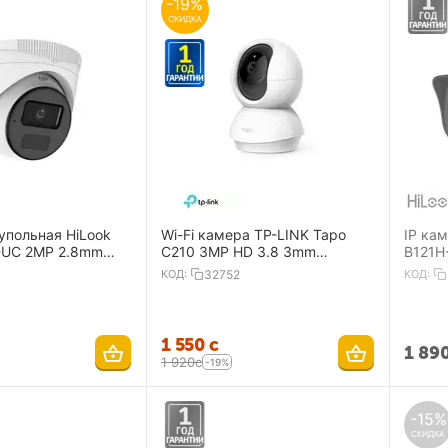
-19%
СКИДКА
упольная HiLook
Wi-Fi камера TP-LINK Tapo
IP кам
-UC 2MP 2.8mm
C210 3MP HD 3.8 3mm
B121H
IR 20m Mic
2304×1296 IR9m two-way talk
1920×
КОД:
32752
КОД:
mSD
1 550
с
1 89
1 920
с
-19%
-15%
СКИДКА