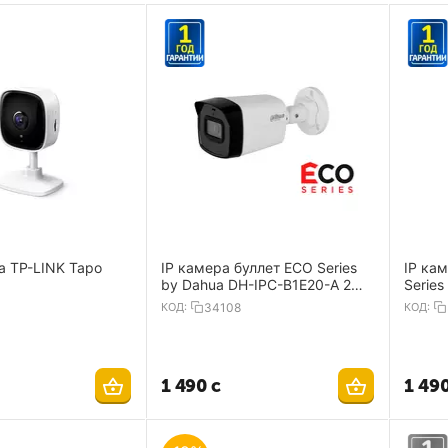
а TP-LINK Tapo
IP камера буллет ECO Series
IP ка
by Dahua DH-IPC-B1E20-A 2MP
Series
2.8mm 1920×1080 Mic IP67
A 2MP 2.8mm 1920×1080 Mic
КОД:
34108
КОД:
IP67
1 490
с
1 49