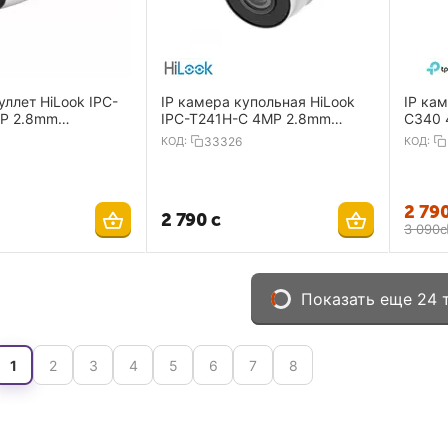
уллет HiLook IPC-
IP камера купольная HiLook
IP кам
IPC-T241H-C 4MP 2.8mm
C340 
H.265+ IP67 IR30
2560×1440 IP67 IR30 m PoE
IP66 t
КОД:
33326
КОД:
2 79
2 790
с
3 090
с
Показать еще 24 
1
2
3
4
5
6
7
8