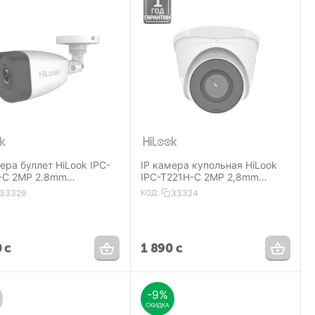
ера буллет HiLook IPC-
IP камера купольная HiLook
-C 2MP 2.8mm
IPC-T221H-C 2MP 2,8mm
1080 IP67 IR30 m PoE
1920×1080 IP67 IR30 m PoE
33329
КОД:
33324
0
с
1 890
с
-9%
СКИДКА