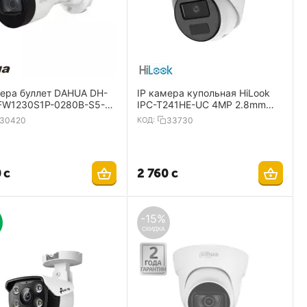
мера буллет DAHUA DH-
IP камера купольная HiLook
FW1230S1P-0280B-S5-
IPC-T241HE-UC 4MP 2.8mm
MP 2.8mm 1920×1080 IR
2560×1440 Mic PoE IP67
30420
КОД:
33730
P67
0
с
2 760
с
-15%
СКИДКА