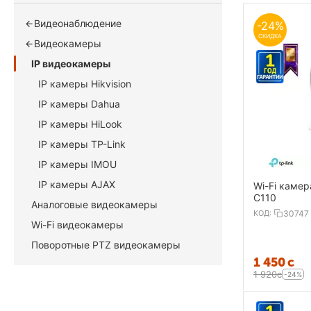
Видеонаблюдение
-24%
СКИДКА
Видеокамеры
IP видеокамеры
IP камеры Hikvision
IP камеры Dahua
IP камеры HiLook
IP камеры TP-Link
IP камеры IMOU
IP камеры AJAX
Wi-Fi камер
C110
Аналоговые видеокамеры
КОД:
30747
Wi-Fi видеокамеры
Поворотные PTZ видеокамеры
1 450
с
1 920
с
-24%