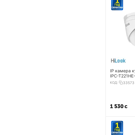
IP камера к
IPC-T221HE
1920х1080 
КОД:
33573
1 530
с