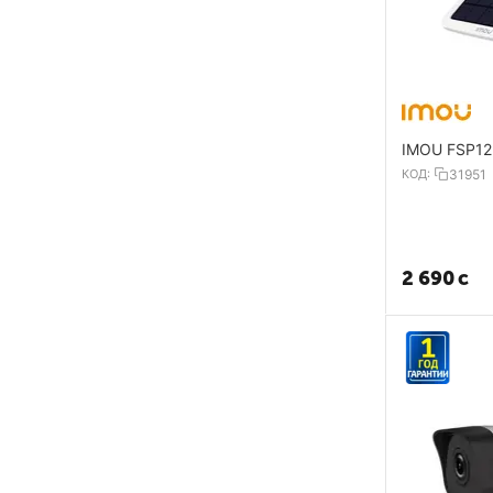
IMOU FSP12
КОД:
31951
2 690
с