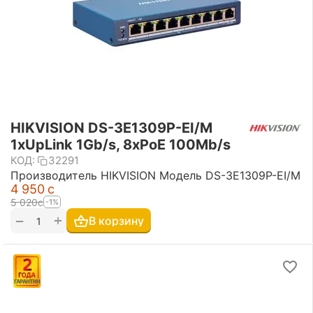
HIKVISION DS-3E1309P-EI/M
1xUpLink 1Gb/s, 8xPoE 100Mb/s
КОД:
32291
Производитель HIKVISION Модель DS-3E1309P-EI/M
4 950
с
5 020
с
-1%
+
−
В корзину