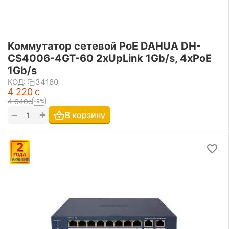
Коммутатор сетевой PoE DAHUA DH-
CS4006-4GT-60 2xUpLink 1Gb/s, 4xPoE
1Gb/s
КОД:
34160
4 220
с
4 640
с
-9%
+
−
В корзину