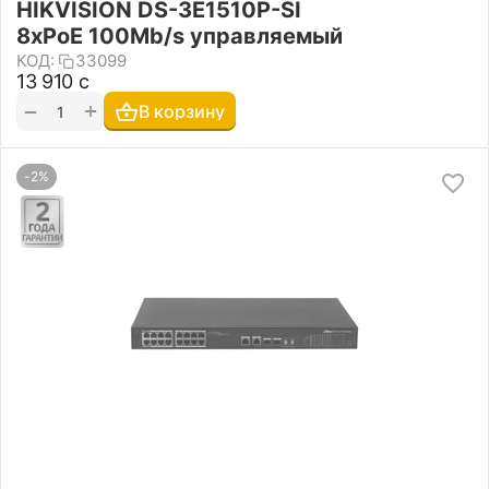
HIKVISION DS-3E1510P-SI
8xPoE 100Mb/s управляемый
КОД:
33099
13 910
с
+
−
В корзину
-2%