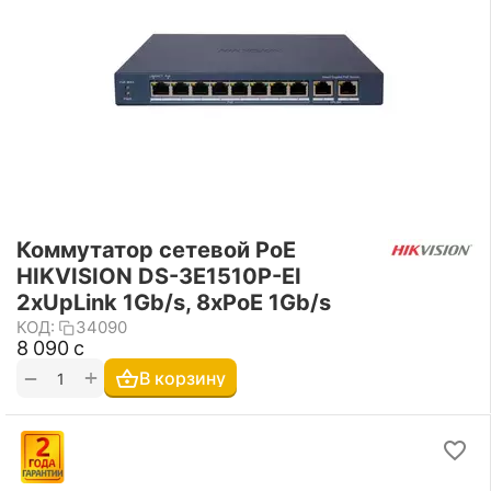
Коммутатор сетевой PoE
HIKVISION DS-3E1510P-EI
2xUpLink 1Gb/s, 8xPoE 1Gb/s
КОД:
34090
8 090
с
+
−
В корзину