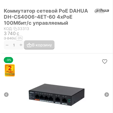
Коммутатор сетевой PoE DAHUA
DH-CS4006-4ET-60 4xPoE
100Мбит/с управляемый
КОД:
33313
3 740
с
3 840
с
-3%
+
−
В корзину
-9%