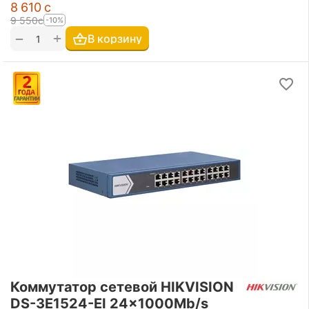
8 610
с
9 550
с
-10%
+
−
В корзину
Коммутатор сетевой HIKVISION
DS-3E1524-EI 24x1000Mb/s