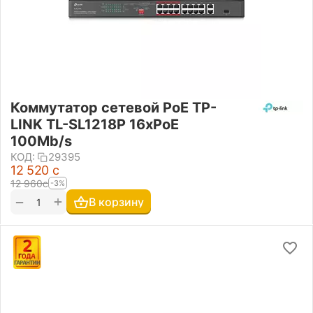
Коммутатор сетевой PoE TP-
LINK TL-SL1218P 16xPoE
100Mb/s
КОД:
29395
12 520
с
12 960
с
-3%
+
−
В корзину