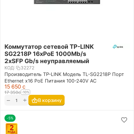
Коммутатор сетевой TP-LINK
SG2218P 16xPoE 1000Mb/s
2хSFP Gb/s неуправляемый
КОД:
32272
Производитель TP-LINK Модель TL-SG2218P Порт
Ethernet x16 PoE Питания 100-240V AC
15 650
с
17 350
с
-10%
+
−
В корзину
-5%