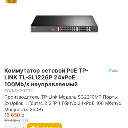
Коммутатор сетевой PoE TP-
LINK TL-SL1226P 24xPoE
100Mb/s неуправляемый
КОД:
29397
Производитель TP-Link Модель SG2210MP Порты
2xUplink 1 Гбит/с 2 SFP 1 Гбит/с 24xPoE 100 Мбит/с
Мощность 250Вт
15 650
с
16 480
с
-5%
+
−