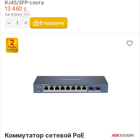
RJ45/SFP-слота
13 460
с
14 230
с
-5%
+
−
В корзину
Коммутатор сетевой PoE