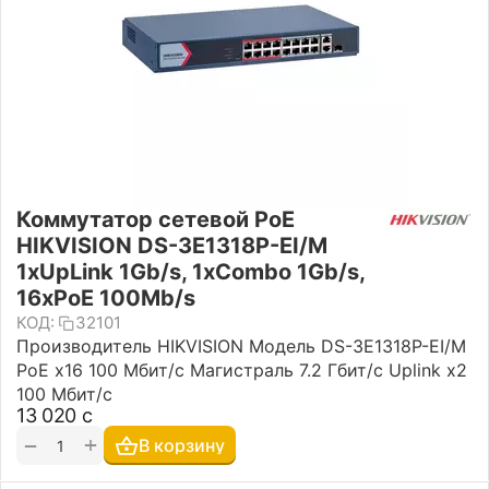
Коммутатор сетевой PoE
HIKVISION DS-3E1318P-EI/M
1xUpLink 1Gb/s, 1xCombo 1Gb/s,
16xPoE 100Mb/s
КОД:
32101
Производитель HIKVISION Модель DS-3E1318P-EI/M
PoE x16 100 Мбит/с Магистраль 7.2 Гбит/с Uplink x2
100 Мбит/с
13 020
с
+
−
В корзину