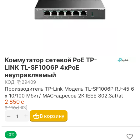
Коммутатор сетевой PoE TP-
LINK TL-SF1006P 4xPoE
неуправляемый
КОД:
29409
Производитель TP-Link Модель TL-SF1006P RJ-45 6
x 10/100 Мбит/ MAC-адресов 2K IEEE 802.3af/at
2 850
с
3 110
с
-8%
+
−
В корзину
-3%