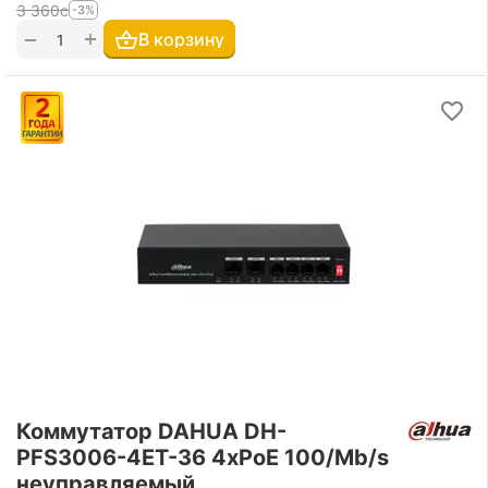
3 360
с
-3%
+
−
В корзину
Коммутатор DAHUA DH-
PFS3006-4ET-36 4xPoE 100/Mb/s
неуправляемый