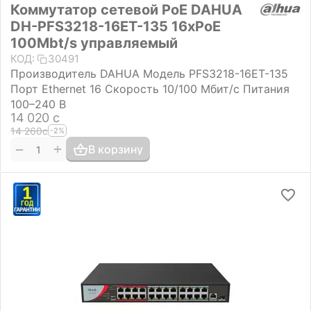
Коммутатор сетевой PoE DAHUA
DH-PFS3218-16ET-135 16xPoE
100Mbt/s управляемый
КОД:
30491
Производитель DAHUA Модель PFS3218-16ET-135
Порт Ethernet 16 Скорость 10/100 Мбит/с Питания
100–240 В
14 020
с
14 260
с
-2%
+
−
В корзину