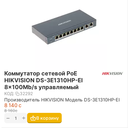
Коммутатор сетевой PoE
HIKVISION DS-3E1310HP-EI
8x100Mb/s управляемый
КОД:
32292
Производитель HIKVISION Модель DS-3E1310HP-EI
8 140
с
8 160
с
+
−
В корзину