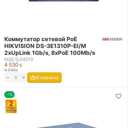
Коммутатор сетевой PoE
HIKVISION DS-3E1310P-EI/M
2xUpLink 1Gb/s, 8xPoE 100Mb/s
КОД:
34070
4 530
с
4 540
с
+
−
В корзину
-1%