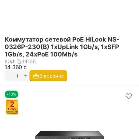
Коммутатор сетевой PoE HiLook NS-
0326P-230(B) 1xUpLink 1Gb/s, 1xSFP
1Gb/s, 24xPoE 100Mb/s
КОД:
34138
14 360
с
+
−
В корзину
-10%