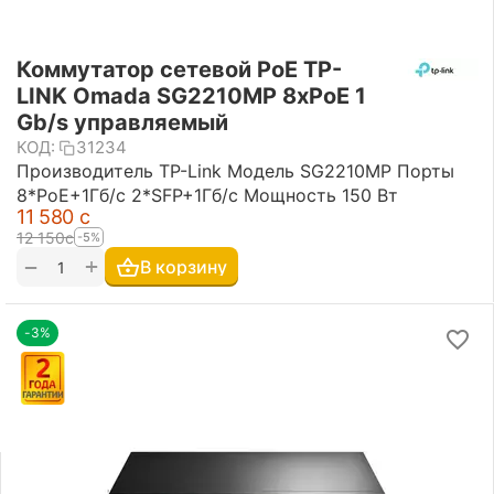
Коммутатор сетевой PoE TP-
LINK Omada SG2210MP 8xPoE 1
Gb/s управляемый
КОД:
31234
Производитель TP-Link Модель SG2210MP Порты
8*PoE+1Гб/с 2*SFP+1Гб/с Мощность 150 Вт
11 580
с
12 150
с
-5%
+
−
В корзину
-3%