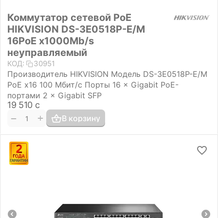
Коммутатор сетевой PoE
HIKVISION DS-3E0518P-E/M
16PoE x1000Mb/s
неуправляемый
КОД:
30951
Производитель HIKVISION Модель DS-3E0518P-E/M
PoE x16 100 Мбит/с Порты 16 × Gigabit PoE-
портами 2 × Gigabit SFP
19 510
с
+
−
В корзину