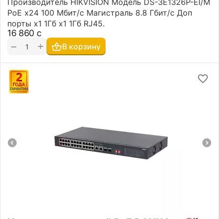
Производитель HIKVISION Модель DS-3E1326P-EI/M
PoE x24 100 Мбит/с Магистраль 8.8 Гбит/с Доп
порты х1 1Гб x1 1Гб RJ45.
16 860
с
+
−
В корзину