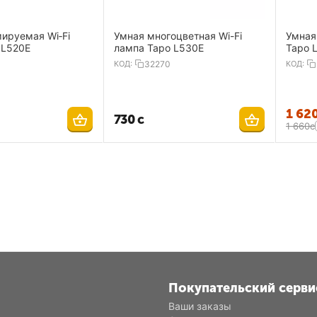
ируемая Wi‑Fi
Умная многоцветная Wi-Fi
Умная
 L520E
лампа Tapo L530E
Tapo 
КОД:
32270
КОД:
1 62
‍730‍
с
1 660
с
Покупательский серви
Ваши заказы