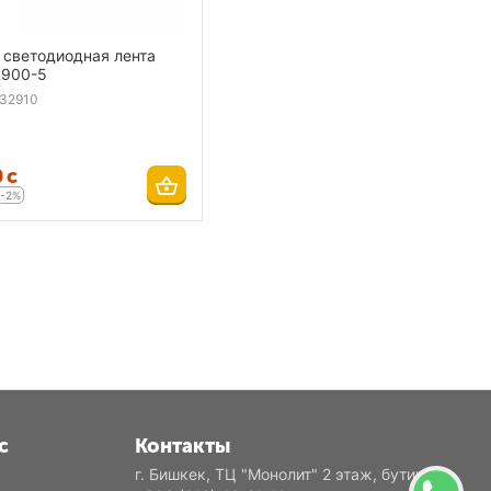
 светодиодная лента
L900-5
32910
0
с
-2%
с
Контакты
г. Бишкек, ТЦ "Монолит" 2 этаж, бутик Е2