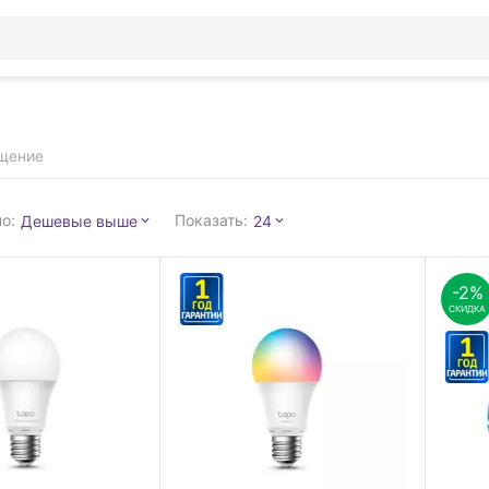
щение
о:
Показать:
Дешевые выше
24
-2%
СКИДКА