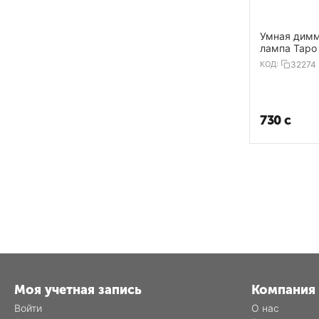
Умная димм
лампа Tapo
КОД:
32274
‍730‍
с
Моя учетная запись
Компания
Войти
О нас