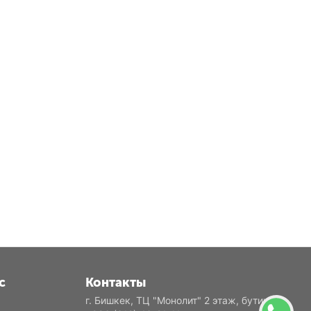
с
Контакты
г. Бишкек, ТЦ "Монолит" 2 этаж, бутик Е2