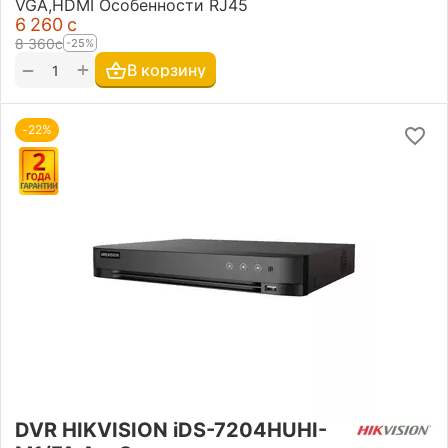
VGA,HDMI Особенности RJ45
6 260
с
8 360
с
-25%
+
−
В корзину
-22%
DVR HIKVISION iDS-7204HUHI-