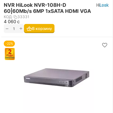
NVR HiLook NVR-108H-D
60|60Mb/s 6MP 1xSATA HDMI VGA
КОД:
33331
4 060
с
+
−
В корзину
-22%