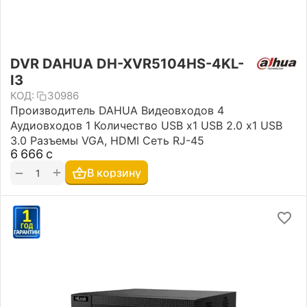
DVR DAHUA DH-XVR5104HS-4KL-
I3
КОД:
30986
Производитель DAHUA Видеовходов 4
Аудиовходов 1 Количество USB х1 USB 2.0 х1 USB
3.0 Разъемы VGA, HDMI Сеть RJ-45
6 666
с
+
−
В корзину