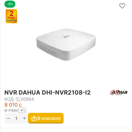
-8%
NVR DAHUA DHI-NVR2108-I2
КОД:
30884
8 010
с
8 730
с
-8%
+
−
В корзину