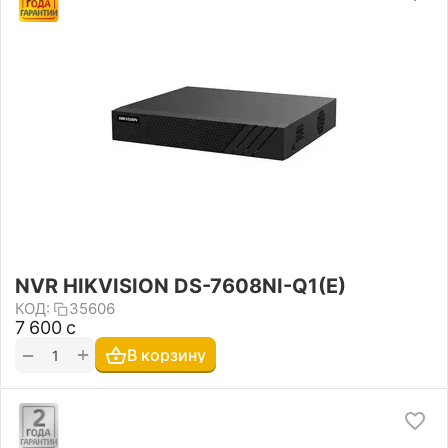
NVR HIKVISION DS-7608NI-Q1(E)
КОД:
35606
7 600
с
+
−
В корзину