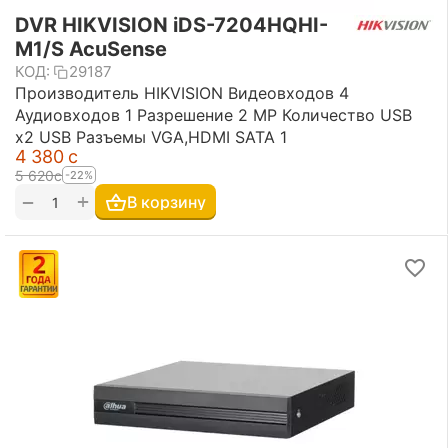
DVR HIKVISION iDS-7204HQHI-
M1/S AcuSense
КОД:
29187
Производитель HIKVISION Видеовходов 4
Аудиовходов 1 Разрешение 2 MP Количество USB
х2 USB Разъемы VGA,HDMI SATA 1
4 380
с
5 620
с
-22%
+
−
В корзину