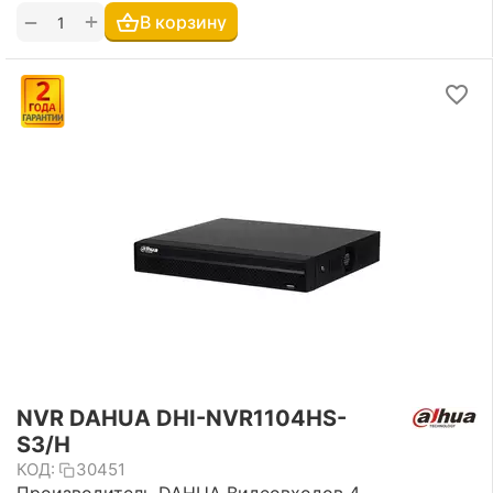
+
−
В корзину
NVR DAHUA DHI-NVR1104HS-
S3/H
КОД:
30451