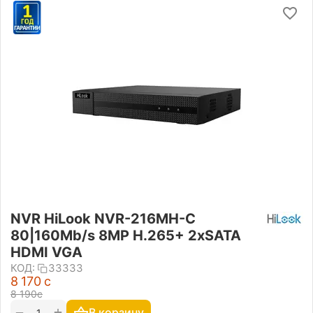
NVR HiLook NVR-216MH-C
80|160Mb/s 8MP H.265+ 2xSATA
HDMI VGA
КОД:
33333
8 170
с
8 190
с
+
−
В корзину