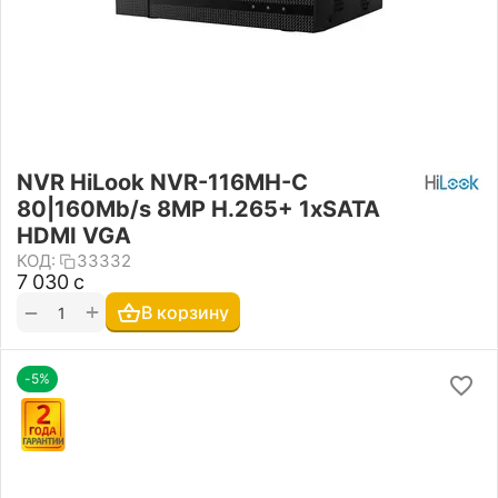
NVR HiLook NVR-116MH-C
80|160Mb/s 8MP H.265+ 1xSATA
HDMI VGA
КОД:
33332
7 030
с
+
−
В корзину
-5%