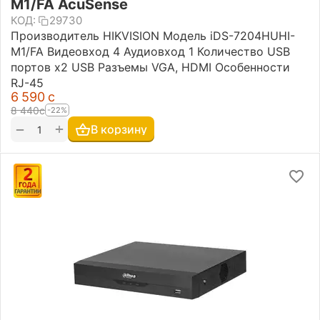
M1/FA AcuSense
КОД:
29730
Производитель HIKVISION Модель iDS-7204HUHI-
M1/FA Видеовход 4 Аудиовход 1 Количество USB
портов х2 USB Разъемы VGA, HDMI Особенности
RJ-45
6 590
с
8 440
с
-22%
+
−
В корзину