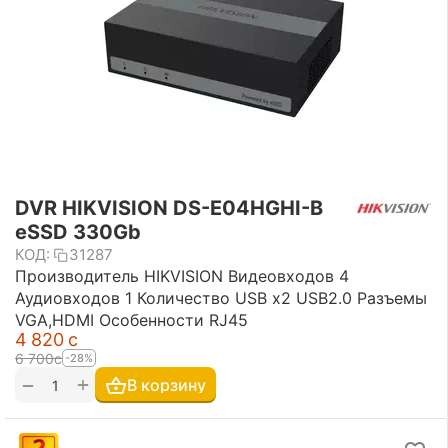
DVR HIKVISION DS-E04HGHI-B
eSSD 330Gb
КОД:
31287
Производитель HIKVISION Видеовходов 4
Аудиовходов 1 Количество USB х2 USB2.0 Разъемы
VGA,HDMI Особенности RJ45
4 820
с
6 700
с
-28%
+
−
В корзину