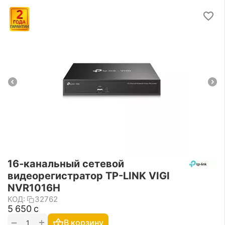
16‑канальный сетевой
видеорегистратор TP-LINK VIGI
NVR1016H
КОД:
32762
5 650
с
+
−
В корзину