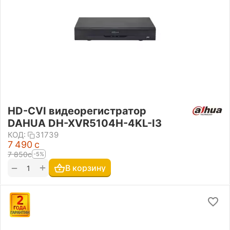
HD-CVI видеорегистратор
DAHUA DH-XVR5104H-4KL-I3
КОД:
31739
7 490
с
7 850
с
-5%
+
−
В корзину