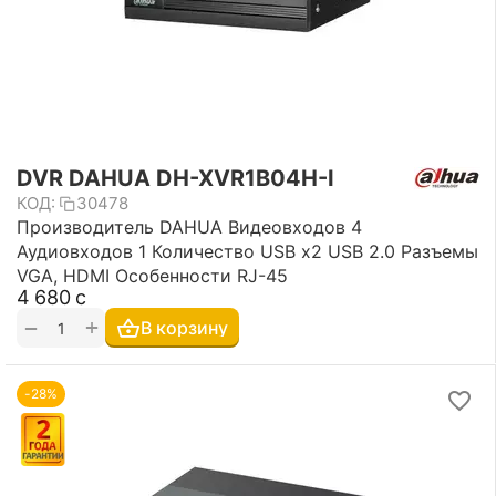
DVR DAHUA DH-XVR1B04H-I
КОД:
30478
Производитель DAHUA Видеовходов 4
Аудиовходов 1 Количество USB х2 USB 2.0 Разъемы
VGA, HDMI Особенности RJ-45
4 680
с
+
−
В корзину
-28%