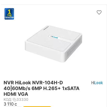
NVR HiLook NVR-104H-D
40|60Mb/s 6MP H.265+ 1xSATA
HDMI VGA
КОД:
33330
3 110
с