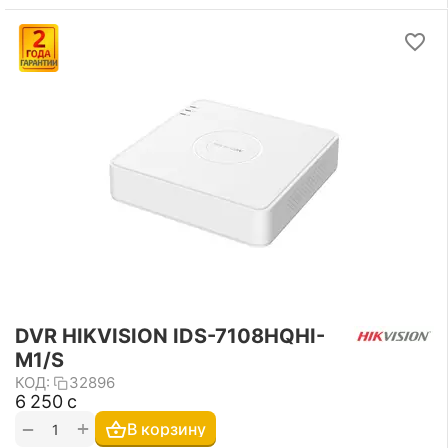
DVR HIKVISION IDS-7108HQHI-
M1/S
КОД:
32896
6 250
с
+
−
В корзину