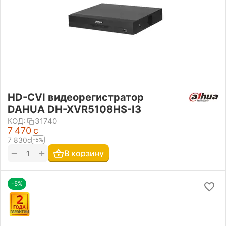
HD-CVI видеорегистратор
DAHUA DH-XVR5108HS-I3
КОД:
31740
7 470
с
7 830
с
-5%
+
−
В корзину
-5%