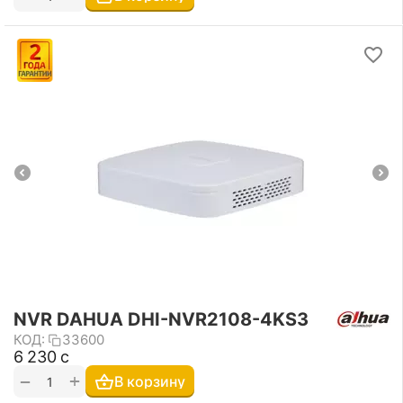
NVR DAHUA DHI-NVR2108-4KS3
КОД:
33600
6 230
с
+
−
В корзину