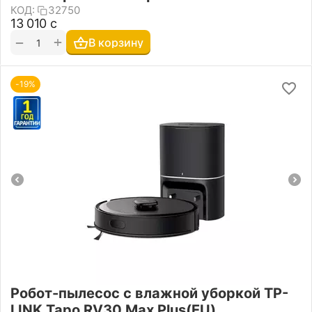
КОД:
32750
13 010
с
+
−
В корзину
-19%
Робот-пылесос с влажной уборкой TP-
LINK Tapo RV30 Max Plus(EU)