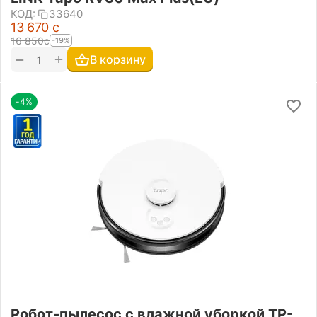
КОД:
33640
13 670
с
16 850
с
-19%
+
−
В корзину
-4%
Робот-пылесос с влажной уборкой TP-