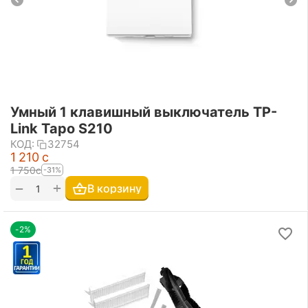
Умный 1 клавишный выключатель TP-
Link Tapo S210
КОД:
32754
1 210
с
1 750
с
-31%
+
−
В корзину
-2%