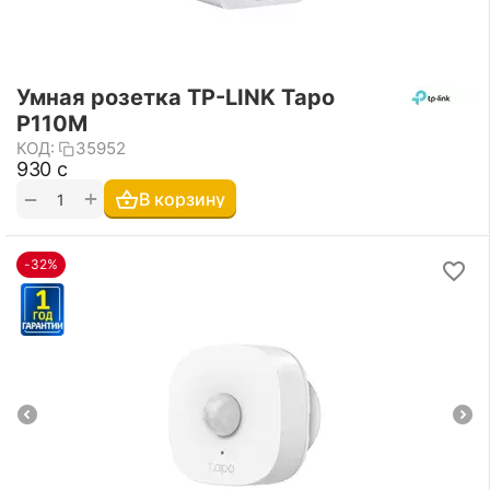
Умная розетка TP-LINK Tapo
P110M
КОД:
35952
‍930‍
с
+
−
В корзину
-32%