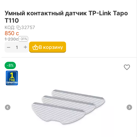
Умный контактный датчик TP-Link Tapo
T110
КОД:
32757
‍850‍
с
1 230
с
-31%
+
−
В корзину
-8%