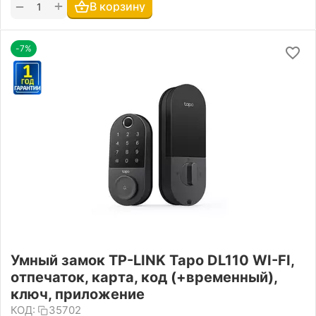
+
−
В корзину
-7%
Умный замок TP-LINK Tapo DL110 WI-FI,
отпечаток, карта, код (+временный),
ключ, приложение
КОД:
35702