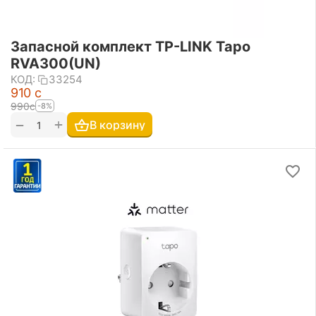
Запасной комплект TP-LINK Tapo
RVA300(UN)
КОД:
33254
‍910‍
с
‍990‍
с
-8%
+
−
В корзину