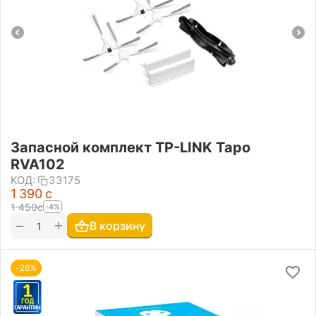
Запасной комплект TP-LINK Tapo
RVA102
КОД:
33175
1 390
с
1 450
с
-4%
+
−
В корзину
-26%