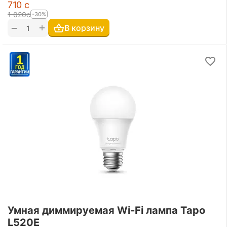
‍710‍
с
1 020
с
-30%
+
−
В корзину
Умная диммируемая Wi‑Fi лампа Tapo
L520E