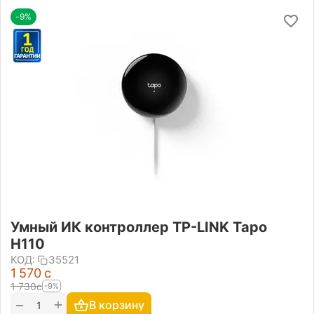
-9%
Умный ИК контроллер TP-LINK Tapo
H110
КОД:
35521
1 570
с
1 730
с
-9%
+
−
В корзину