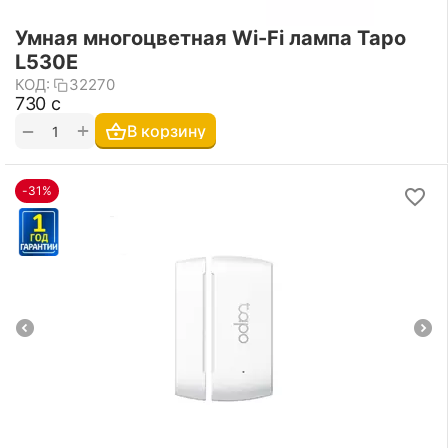
Умная многоцветная Wi-Fi лампа Tapo
L530E
КОД:
32270
‍730‍
с
+
−
В корзину
-31%