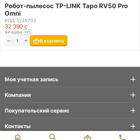
Робот-пылесос TP-LINK Tapo RV50 Pro
Omni
КОД:
35703
32 390
с
37 620
с
-14%
+
−
В корзину
Моя учетная запись
Компания
Покупательский сервис
Контакты