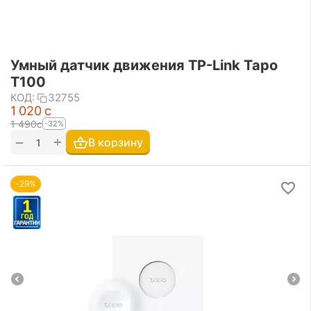
Умный датчик движения TP-Link Tapo
T100
КОД:
32755
1 020
с
1 490
с
-32%
+
−
В корзину
-29%