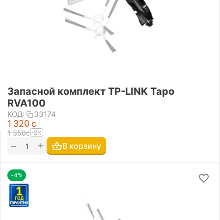
Запасной комплект TP-LINK Tapo
RVA100
КОД:
33174
1 320
с
1 350
с
-2%
+
−
В корзину
-4%