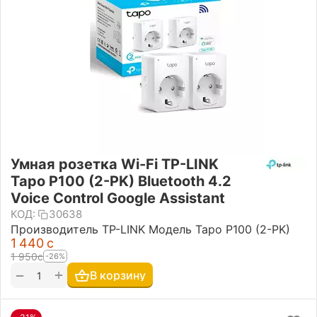
Умная розетка Wi-Fi TP-LINK
Tapo P100 (2-PK) Bluetooth 4.2
Voice Control Google Assistant
КОД:
30638
Производитель TP-LINK Модель Tapo P100 (2-PK)
1 440
с
1 950
с
-26%
+
−
В корзину