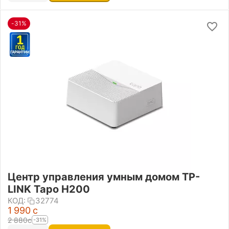
-31%
Центр управления умным домом TP-
LINK Tapo H200
КОД:
32774
1 990
с
2 880
с
-31%