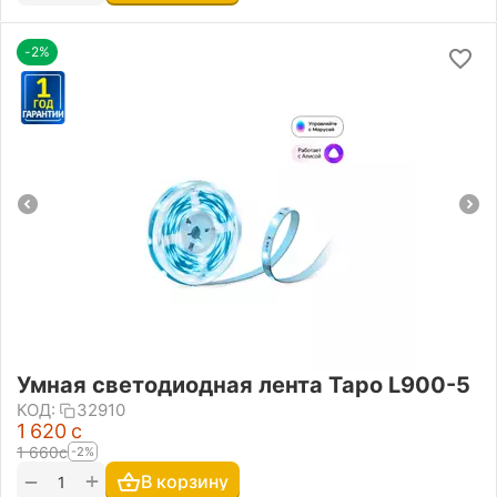
-2%
Умная светодиодная лента Tapo L900-5
КОД:
32910
1 620
с
1 660
с
-2%
+
−
В корзину