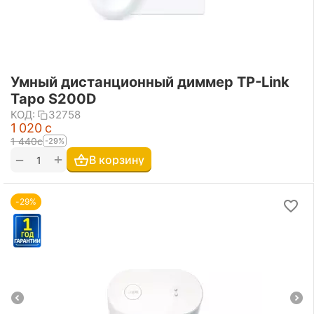
Умный дистанционный диммер TP-Link
Tapo S200D
КОД:
32758
1 020
с
1 440
с
-29%
+
−
В корзину
-29%