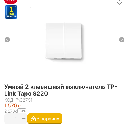
-31%
Умный 2 клавишный выключатель TP-
Link Tapo S220
КОД:
32751
1 570
с
2 270
с
-31%
+
−
В корзину