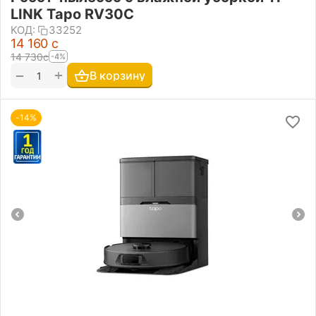
LINK Tapo RV30C
КОД:
33252
14 160
с
14 730
с
-4%
+
−
В корзину
-14%