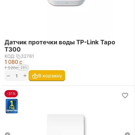
Датчик протечки воды TP-Link Tapo
T300
КОД:
32761
1 080
с
1 520
с
-29%
+
−
В корзину
-31%