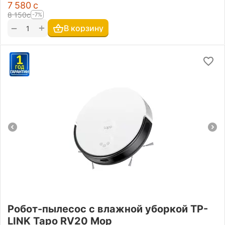
7 580
с
8 150
с
-7%
+
−
В корзину
Робот-пылесос с влажной уборкой TP-
LINK Tapo RV20 Mop