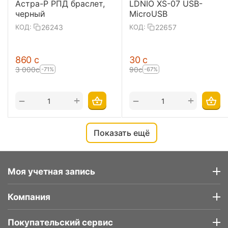
Астра-Р РПД браслет,
LDNIO XS-07 USB-
черный
MicroUSB
26243
22657
КОД:
КОД:
‍860‍
с
‍30‍
с
3 000
с
‍90‍
с
-71%
-67%
+
+
−
−
Показать ещё
Моя учетная запись
Компания
Покупательский сервис