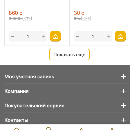
‍860‍
с
‍30‍
с
3 000
с
‍90‍
с
-71%
-67%
+
+
−
−
Показать ещё
Моя учетная запись
Компания
Покупательский сервис
Контакты