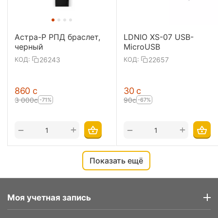
Астра-Р РПД браслет,
LDNIO XS-07 USB-
черный
MicroUSB
26243
22657
КОД:
КОД:
‍860‍
с
‍30‍
с
3 000
с
‍90‍
с
-71%
-67%
+
+
−
−
Показать ещё
Моя учетная запись