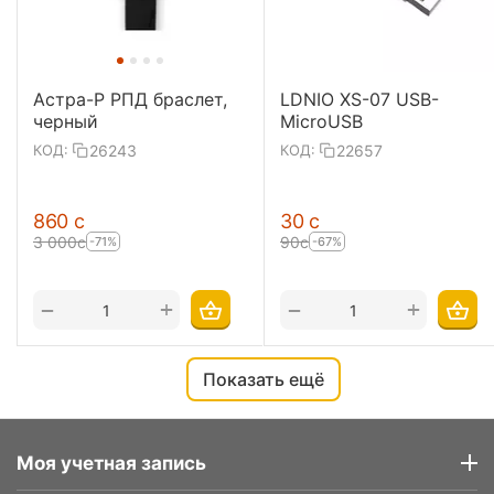
Астра-Р РПД браслет,
LDNIO XS-07 USB-
черный
MicroUSB
26243
22657
КОД:
КОД:
‍860‍
с
‍30‍
с
3 000
с
‍90‍
с
-71%
-67%
+
+
−
−
Показать ещё
Моя учетная запись