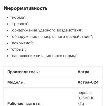
Информативность
“норма";
"тревога";
"обнаружение ударного воздействия";
"обнаружение непрерывного воздействия";
“вскрытие";
“отрыв";
“напряжение питания ниже нормы“
Производитель :
Астра
Модель :
Астра-624
первая:
3.15±0.10
Рабочие частоты :
кГц