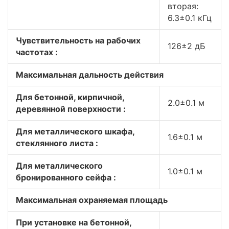
вторая:
6.3±0.1 кГц
Чувствительность на рабочих
126±2 дБ
частотах :
Максимальная дальность действия
Для бетонной, кирпичной,
2.0±0.1 м
деревянной поверхности :
Для металлического шкафа,
1.6±0.1 м
стеклянного листа :
Для металлического
1.0±0.1 м
бронированного сейфа :
Максимальная охраняемая площадь
При установке на бетонной,