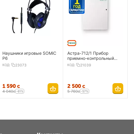
Наушники игровые SOMiC
Астра-712/1 Прибор
P6
приемно-контрольный
охранно-пожарный 1
КОД:
23073
КОД:
21039
ШС,ИП
1 590
с
2 500
с
4 040
с
5 760
с
-61%
-57%