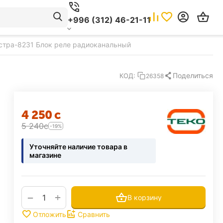
+996 (312) 46-21-11
стра-8231 Блок реле радиоканальный
Поделиться
КОД:
26358
4 250
с
5 240
с
-19%
Уточняйте наличие товара в
магазине
+
−
В корзину
Отложить
Сравнить