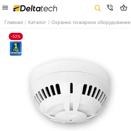
Главная
/
Каталог
/
Охранно пожарное оборудование
-52%