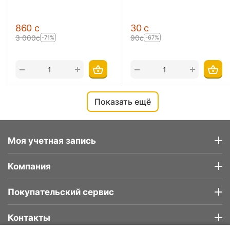
‍860‍
с
‍30‍
с
3 000
с
‍90‍
с
-71%
-67%
+
+
−
−
Показать ещё
Моя учетная запись
Компания
Покупательский сервис
Контакты