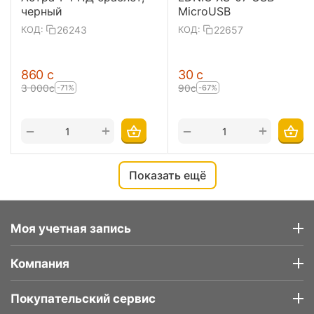
черный
MicroUSB
26243
22657
КОД:
КОД:
‍860‍
с
‍30‍
с
3 000
с
‍90‍
с
-71%
-67%
+
+
−
−
Показать ещё
Моя учетная запись
Компания
Покупательский сервис