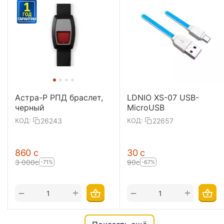
Астра-Р РПД браслет,
LDNIO XS-07 USB-
черный
MicroUSB
26243
22657
КОД:
КОД:
‍860‍
с
‍30‍
с
3 000
с
‍90‍
с
-71%
-67%
+
+
−
−