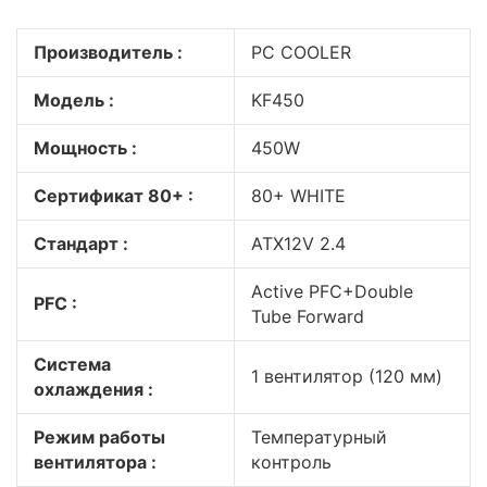
Производитель :
PC COOLER
Модель :
KF450
Мощность :
450W
Сертификат 80+ :
80+ WHITE
Стандарт :
ATX12V 2.4
Active PFC+Double
PFC :
Tube Forward
Система
1 вентилятор (120 мм)
охлаждения :
Режим работы
Температурный
вентилятора :
контроль