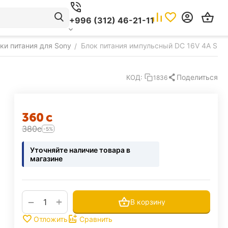
+996 (312) 46-21-11
ки питания для Sony
Блок питания импульсный DC 16V 4A SO
/
Поделиться
КОД:
1836
‍360‍
с
‍380‍
с
-5%
Уточняйте наличие товара в
магазине
+
−
В корзину
Отложить
Сравнить