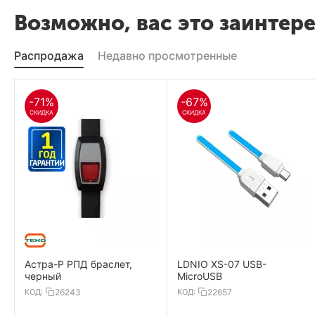
Возможно, вас это заинтер
Распродажа
Недавно просмотренные
-71%
-67%
СКИДКА
СКИДКА
Астра-Р РПД браслет,
LDNIO XS-07 USB-
черный
MicroUSB
КОД:
26243
КОД:
22657