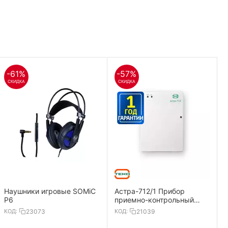
-61%
-57%
СКИДКА
СКИДКА
Наушники игровые SOMiC
Астра-712/1 Прибор
P6
приемно-контрольный
охранно-пожарный 1
КОД:
23073
КОД:
21039
ШС,ИП