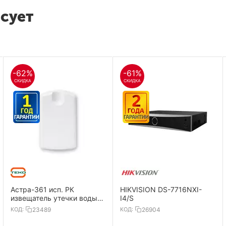
есует
-62%
-61%
СКИДКА
СКИДКА
Астра-361 исп. РК
HIKVISION DS-7716NXI-
извещатель утечки воды,
I4/S
радиоканальный
КОД:
23489
КОД:
26904