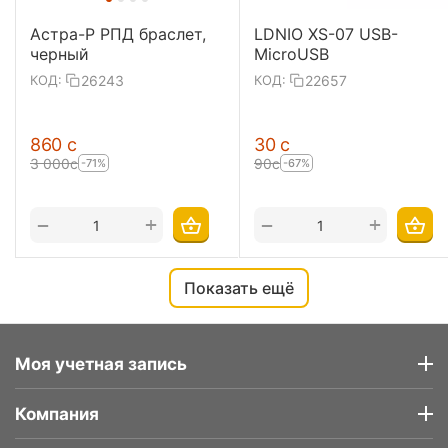
Астра-Р РПД браслет,
LDNIO XS-07 USB-
черный
MicroUSB
26243
22657
КОД:
КОД:
‍860‍
с
‍30‍
с
3 000
с
‍90‍
с
-71%
-67%
+
+
−
−
Показать ещё
Моя учетная запись
Компания