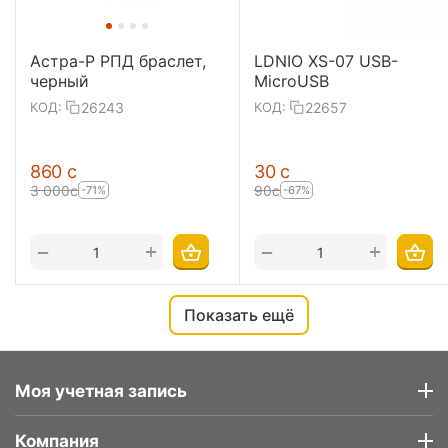
Астра-Р РПД браслет,
LDNIO XS-07 USB-
черный
MicroUSB
26243
22657
КОД:
КОД:
‍860‍
с
‍30‍
с
3 000
с
‍90‍
с
-71%
-67%
+
+
−
−
Показать ещё
Моя учетная запись
Компания