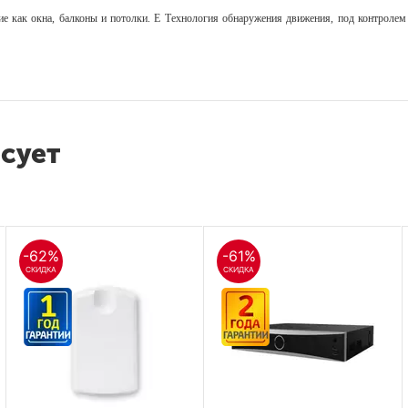
кие как окна, балконы и потолки. E Технология обнаружения движения, под контролем
есует
-62%
-61%
СКИДКА
СКИДКА