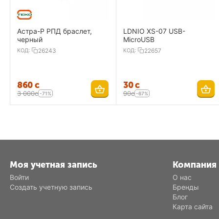
Астра-Р РПД браслет,
LDNIO XS-07 USB-
черный
MicroUSB
КОД:
26243
КОД:
22657
‍860‍
с
‍30‍
с
3 000
с
‍90‍
с
-71%
-67%
Моя учетная запись
Компания
Войти
О нас
Создать учетную запись
Бренды
Блог
Карта сайта