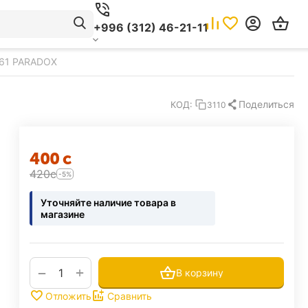
+996 (312) 46-21-11
461 PARADOX
Поделиться
КОД:
3110
‍400‍
с
‍420‍
с
-5%
Уточняйте наличие товара в
магазине
+
−
В корзину
Отложить
Сравнить