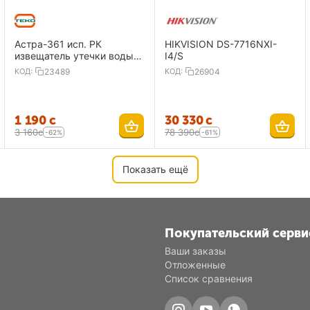
Астра-361 исп. РК
HIKVISION DS-7716NXI-
извещатель утечки воды,
I4/S
радиоканальный
КОД:
23489
КОД:
26904
1 190
с
30 330
с
3 160
с
78 390
с
-62%
-61%
Показать ещё
Покупательский серви
Ваши заказы
Отложенные
Список сравнения