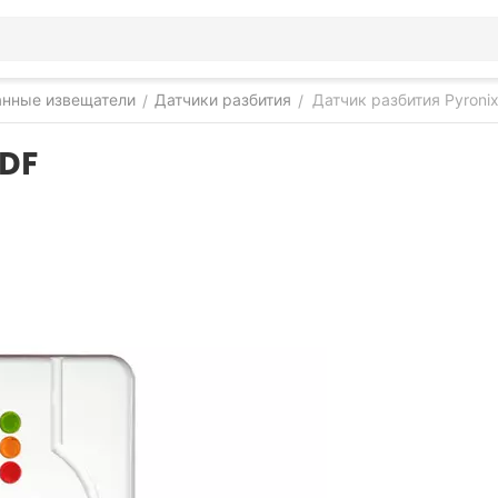
нные извещатели
Датчики разбития
Датчик разбития Pyroni
/
/
6DF