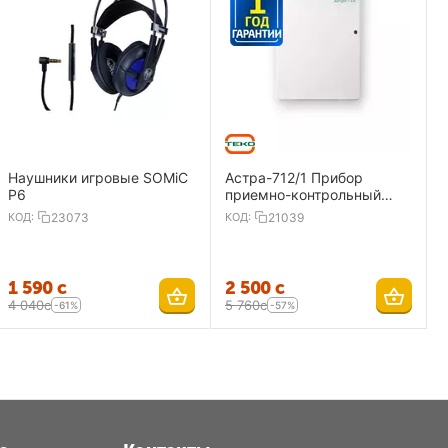
Наушники игровые SOMiC
Астра-712/1 Прибор
P6
приемно-контрольный
охранно-пожарный 1
КОД:
23073
КОД:
21039
ШС,ИП
1 590
с
2 500
с
4 040
с
5 760
с
-61%
-57%