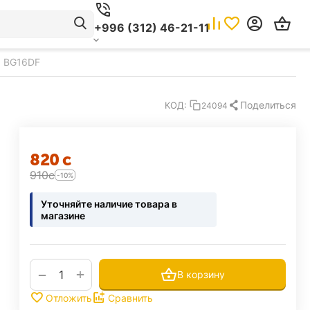
+996 (312) 46-21-11
x BG16DF
Поделиться
КОД:
24094
‍820‍
с
‍910‍
с
-10%
Уточняйте наличие товара в
магазине
+
−
В корзину
Отложить
Сравнить