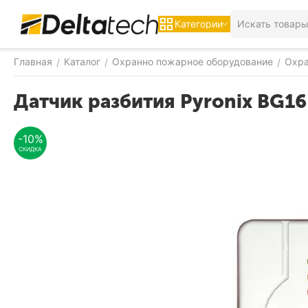
Категории
Главная
Каталог
Охранно пожарное оборудование
Охра
/
/
/
Датчик разбития Pyronix BG1
-10%
СКИДКА