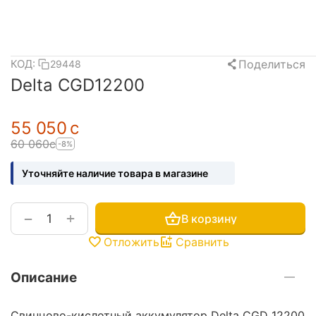
Поделиться
КОД:
29448
Delta CGD12200
55 050
с
60 060
с
-8%
Уточняйте наличие товара в магазине
+
−
В корзину
Отложить
Сравнить
Описание
Свинцово-кислотный аккумулятор Delta CGD 12200