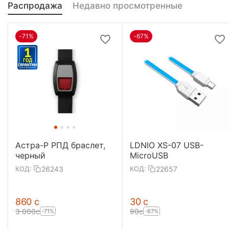
Распродажа
Недавно просмотренные
-71%
-67%
Астра-Р РПД браслет,
LDNIO XS-07 USB-
черный
MicroUSB
26243
22657
КОД:
КОД:
‍860‍
с
‍30‍
с
3 000
с
‍90‍
с
-71%
-67%