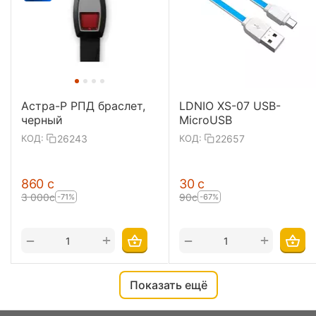
Астра-Р РПД браслет,
LDNIO XS-07 USB-
черный
MicroUSB
26243
22657
КОД:
КОД:
‍860‍
с
‍30‍
с
3 000
с
‍90‍
с
-71%
-67%
+
+
−
−
Показать ещё