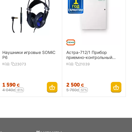
Наушники игровые SOMiC
Астра-712/1 Прибор
P6
приемно-контрольный
охранно-пожарный 1
КОД:
23073
КОД:
21039
ШС,ИП
1 590
с
2 500
с
4 040
с
5 760
с
-61%
-57%