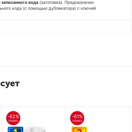
 записанного кода
(заготовка). Предназначен
ьного кода (с помощью дубликатора) с ключей
есует
-62%
-61%
СКИДКА
СКИДКА
защитная оболочка - пластик