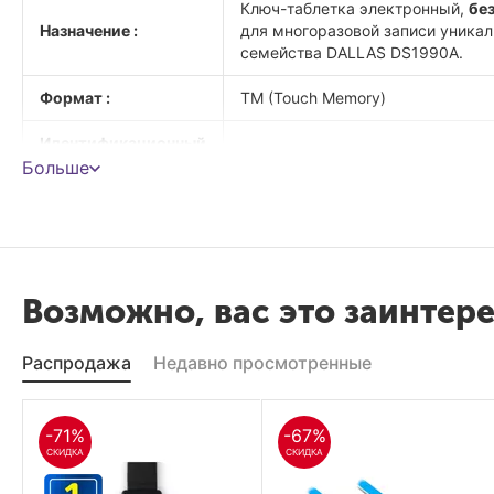
Ключ-таблетка электронный,
без
Назначение :
для многоразовой записи уникал
семейства DALLAS DS1990A.
Формат :
ТМ (Touch Memory)
Идентификационный
64-бит
код :
Больше
Размеры, Д/Ш :
55/22 мм
Среднее число
1000000 раз
считываний :
Возможно, вас это заинтер
Перезапись кода :
многоразово
Распродажа
Недавно просмотренные
Цвет :
чёрный
Вес ключа (±3%) :
5 г
-71%
-67%
СКИДКА
СКИДКА
Материал таблетки
"магнитный носитель" - металл, 
и оболочки :