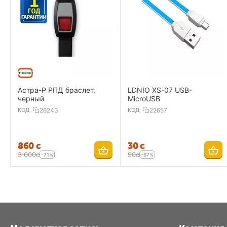
Астра-Р РПД браслет,
LDNIO XS-07 USB-
черный
MicroUSB
КОД:
26243
КОД:
22657
‍860‍
с
‍30‍
с
3 000
с
‍90‍
с
-71%
-67%