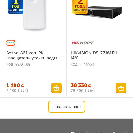
Астра-361 исп. РК
HIKVISION DS-7716NXI-
извещатель утечки воды,
I4/S
радиоканальный
КОД:
23489
КОД:
26904
1 190
с
30 330
с
3 160
с
78 390
с
-62%
-61%
Показать ещё