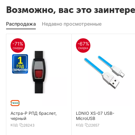
Возможно, вас это заинтер
Распродажа
Недавно просмотренные
-71%
-67%
СКИДКА
СКИДКА
Астра-Р РПД браслет,
LDNIO XS-07 USB-
черный
MicroUSB
КОД:
26243
КОД:
22657