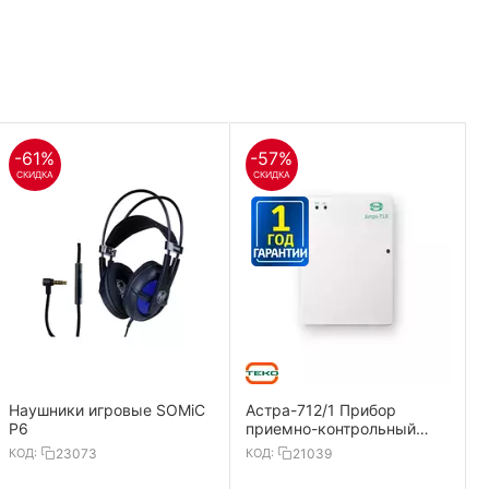
-61%
-57%
СКИДКА
СКИДКА
Наушники игровые SOMiC
Астра-712/1 Прибор
P6
приемно-контрольный
охранно-пожарный 1
КОД:
23073
КОД:
21039
ШС,ИП