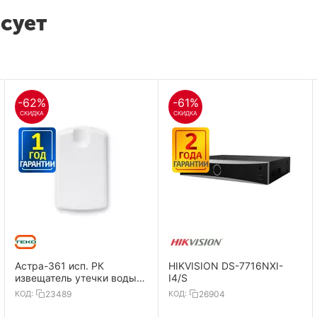
есует
-62%
-61%
СКИДКА
СКИДКА
Астра-361 исп. РК
HIKVISION DS-7716NXI-
извещатель утечки воды,
I4/S
радиоканальный
КОД:
23489
КОД:
26904