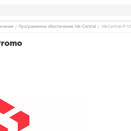
ечение
Программное обеспечение Hik-Central
HikCentral-P-
/
/
Promo