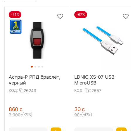
-71%
-67%
Астра-Р РПД браслет,
LDNIO XS-07 USB-
черный
MicroUSB
26243
22657
КОД:
КОД:
‍860‍
с
‍30‍
с
3 000
с
‍90‍
с
-71%
-67%