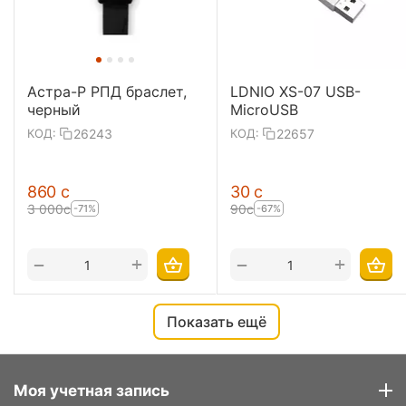
Астра-Р РПД браслет,
LDNIO XS-07 USB-
черный
MicroUSB
26243
22657
КОД:
КОД:
‍860‍
с
‍30‍
с
3 000
с
‍90‍
с
-71%
-67%
+
+
−
−
Показать ещё
Моя учетная запись