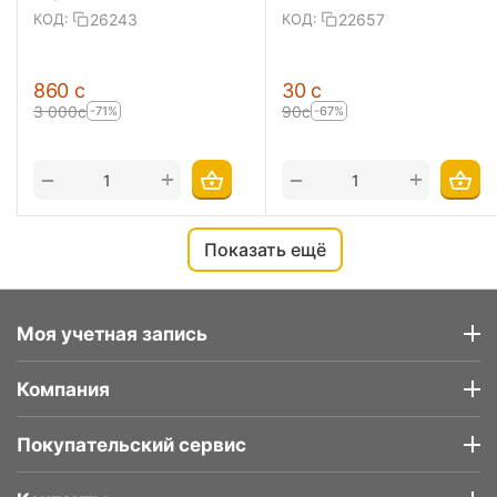
26243
22657
КОД:
КОД:
‍860‍
с
‍30‍
с
3 000
с
‍90‍
с
-71%
-67%
+
+
−
−
Показать ещё
Моя учетная запись
Компания
Покупательский сервис