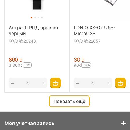
Астра-Р РПД браслет,
LDNIO XS-07 USB-
черный
MicroUSB
26243
22657
КОД:
КОД:
‍860‍
с
‍30‍
с
3 000
с
‍90‍
с
-71%
-67%
+
+
−
−
Показать ещё
Моя учетная запись