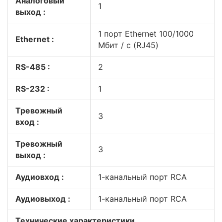
Аналоговый
1
выход :
1 порт Ethernet 100/1000
Ethernet :
Мбит / с (RJ45)
RS-485 :
2
RS-232 :
1
Тревожный
3
вход :
Тревожный
3
выход :
Аудиовход :
1-канальный порт RCA
Аудиовыход :
1-канальный порт RCA
Технические характеристики