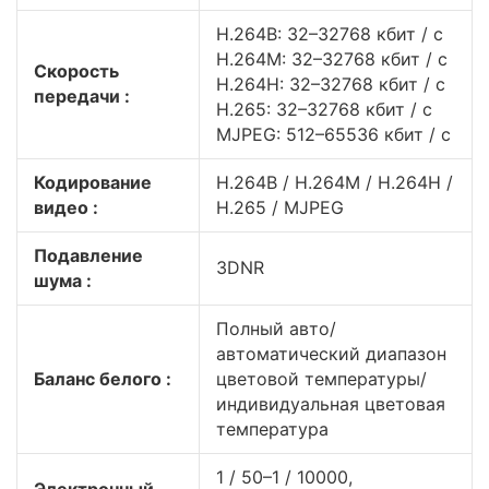
H.264B: 32–32768 кбит / с
H.264M: 32–32768 кбит / с
Скорость
H.264H: 32–32768 кбит / с
передачи :
H.265: 32–32768 кбит / с
MJPEG: 512–65536 кбит / с
Кодирование
H.264B / H.264M / H.264H /
видео :
H.265 / MJPEG
Подавление
3DNR
шума :
Полный авто/
автоматический диапазон
Баланс белого :
цветовой температуры/
индивидуальная цветовая
температура
1 / 50–1 / 10000,