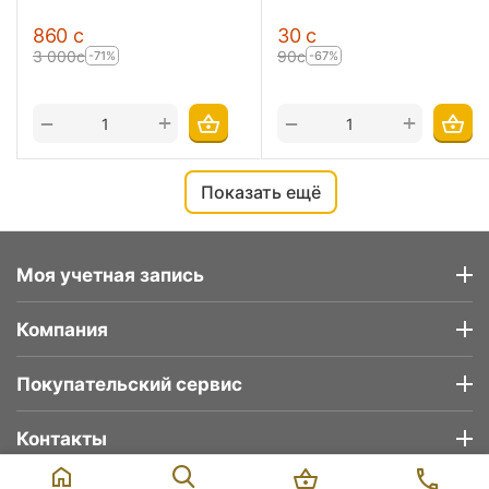
‍860‍
с
‍30‍
с
3 000
с
‍90‍
с
-71%
-67%
+
+
−
−
Показать ещё
Моя учетная запись
Компания
Покупательский сервис
Контакты
Уточняйте наличие
38 500
с
В корзину