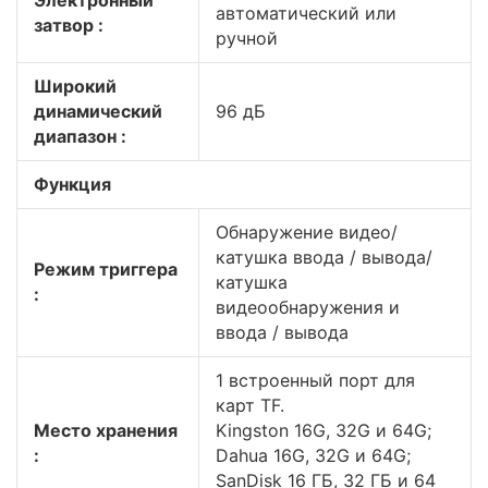
Электронный
автоматический или
затвор :
ручной
Широкий
динамический
96 дБ
диапазон :
Функция
Обнаружение видео/
катушка ввода / вывода/
Режим триггера
катушка
:
видеообнаружения и
ввода / вывода
1 встроенный порт для
карт TF.
Место хранения
Kingston 16G, 32G и 64G;
:
Dahua 16G, 32G и 64G;
SanDisk 16 ГБ, 32 ГБ и 64