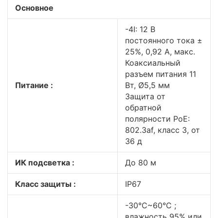
Основное
-4I: 12 В
постоянного тока ±
25%, 0,92 А, макс.
Коаксиальный
разъем питания 11
Питание :
Вт, Ø5,5 мм
Защита от
обратной
полярности PoE:
802.3af, класс 3, от
36 д
ИК подсветка :
До 80 м
Класс защиты :
IP67
-30°C~60°C ;
влажность 95% или