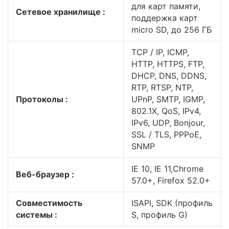
для карт памяти,
Сетевое хранилище :
поддержка карт
micro SD, до 256 ГБ
TCP / IP, ICMP,
HTTP, HTTPS, FTP,
DHCP, DNS, DDNS,
RTP, RTSP, NTP,
Протоколы :
UPnP, SMTP, IGMP,
802.1X, QoS, IPv4,
IPv6, UDP, Bonjour,
SSL / TLS, PPPoE,
SNMP
IE 10, IE 11,Chrome
Веб-браузер :
57.0+, Firefox 52.0+
Совместимость
ISAPI, SDK (профиль
системы :
S, профиль G)