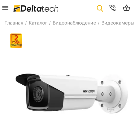
Главная
/
Каталог
/
Видеонаблюдение
/
Видеокамер