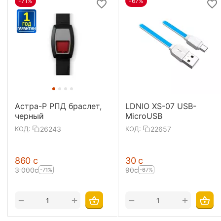
-71%
-67%
Астра-Р РПД браслет,
LDNIO XS-07 USB-
черный
MicroUSB
26243
22657
КОД:
КОД:
‍860‍
с
‍30‍
с
3 000
с
‍90‍
с
-71%
-67%
+
+
−
−