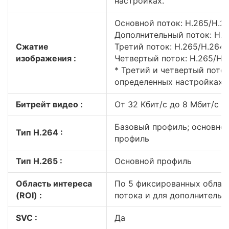
настройках.
Основной поток: H.265/H.2
Дополнительный поток: H.
Сжатие
Третий поток: H.265/H.264
изображения :
Четвертый поток: H.265/H
* Третий и четвертый пото
определенных настройках.
Битрейт видео :
От 32 Кбит/с до 8 Мбит/с
Базовый профиль; основно
Тип H.264 :
профиль
Тип H.265 :
Основной профиль
Область интереса
По 5 фиксированных облас
(ROI) :
потока и для дополнительн
SVC :
Да