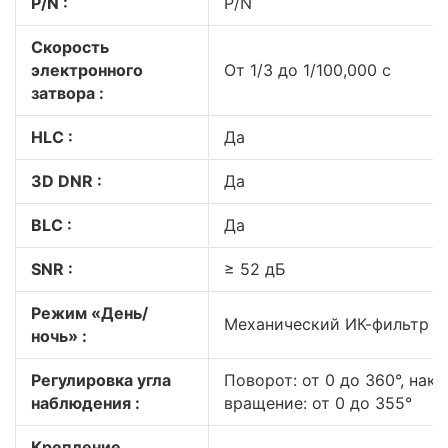
P/N :
P/N
Скорость
электронного
От 1/3 до 1/100,000 с
затвора :
HLC :
Да
3D DNR :
Да
BLC :
Да
SNR :
≥ 52 дБ
Режим «День/
Механический ИК-фильтр
ночь» :
Регулировка угла
Поворот: от 0 до 360°, накло
наблюдения :
вращение: от 0 до 355°
Крепление