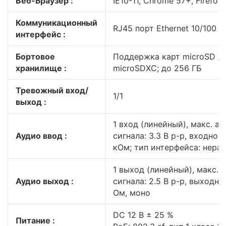
Веб-Браузер :
IE10-11, Chrome 57+, Firefox 
Коммуникационный
RJ45 порт Ethernet 10/100 М
интерфейс :
Бортовое
Поддержка карт microSD / 
хранилище :
microSDXC; до 256 ГБ
Тревожный вход/
1/1
выход :
1 вход (линейный), макс. а
Аудио ввод :
сигнала: 3.3 В p-p, входное
кОм; тип интерфейса: нера
1 выход (линейный), макс.
Аудио выход :
сигнала: 2.5 В p-p, выходн
Ом, моно
DC 12 В ± 25 %
Питание :