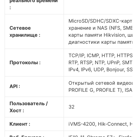
реального времени
:
MicroSD/SDHC/SDXC-карта 
Сетевое
хранение и NAS (NFS, SMB/
хранилище :
карты памяти Hikvision, ши
диагностики карты памяти
TCP/IP, ICMP, HTTP, HTTPS,
Протоколы :
RTP, RTSP, NTP, UPnP, SMTP,
IPv4, IPv6, UDP, Bonjour, SS
Открытый сетевой видеоинт
API :
PROFILE G, PROFILE T), ISAPI
Пользователь /
32
Хост :
Клиент :
iVMS-4200, Hik-Connect, Hik