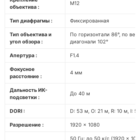
M12
объектива :
Тип диафрагмы :
Фиксированная
Тип объектива и
По горизонтали 86°, по верт
угол обзора :
диагонали 102°
Апертура :
F1.4
Фокусное
4 мм
расстояние :
Дальность ИК-
До 40 м
подсветки :
DORI :
D: 53 м, O: 21 м, R: 10 м, I: 5
Разрешение :
1920 × 1080
50 Гц: до 50 к/с (1920 × 108