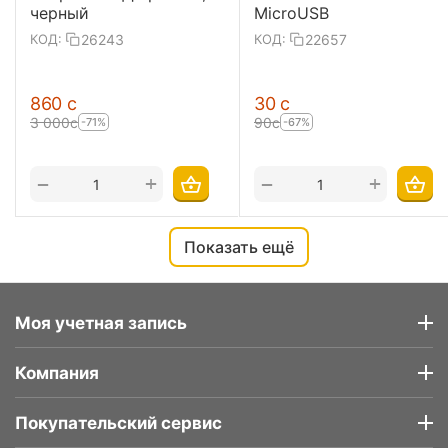
черный
MicroUSB
26243
22657
КОД:
КОД:
‍860‍
с
‍30‍
с
3 000
с
‍90‍
с
-71%
-67%
+
+
−
−
Показать ещё
Моя учетная запись
Компания
Покупательский сервис