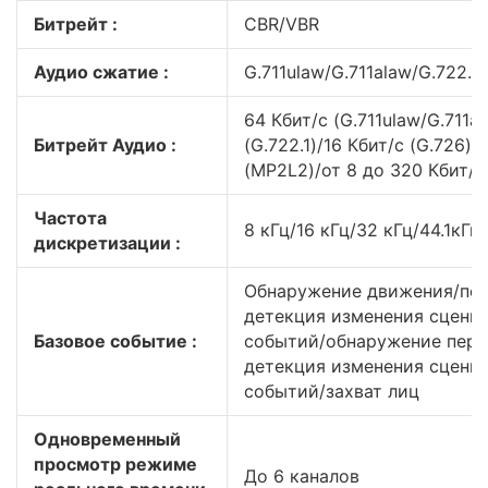
Битрейт :
CBR/VBR
Аудио сжатие :
G.711ulaw/G.711alaw/G.722
64 Кбит/с (G.711ulaw/G.711al
Битрейт Аудио :
(G.722.1)/16 Кбит/с (G.726)/
(MP2L2)/от 8 до 320 Кбит/с
Частота
8 кГц/16 кГц/32 кГц/44.1кГц
дискретизации :
Обнаружение движения/пер
детекция изменения сцены
Базовое событие :
событий/обнаружение пере
детекция изменения сцены
событий/захват лиц
Одновременный
просмотр режиме
До 6 каналов