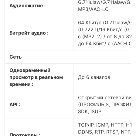
G.711ulaw/G.711alaw/G.
Аудиосжатие :
MP3/AAC-LC
64 Кбит/с (G.711ulaw/G.7
(G.722.1)/16 Кбит/с (G.7
Битрейт аудио :
с (MP2L2) / от 8 до 320 
до 64 Кбит/ с (AAC-LC)
Сеть
Одновременный
просмотр в реальном
До 6 каналов
времени :
Открытый сетевой вид
API :
(ПРОФИЛЬ S, ПРОФИЛЬ G
SDK, ISUP
TCP/IP, ICMP, HTTP, HTT
DDNS, RTP, RTSP, NTP, 
Протоколы :