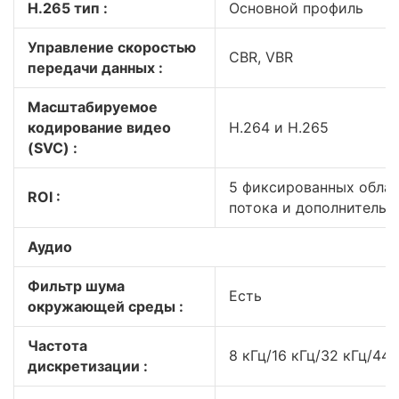
H.265 тип :
Основной профиль
Управление скоростью
CBR, VBR
передачи данных :
Масштабируемое
кодирование видео
H.264 и H.265
(SVC) :
5 фиксированных облас
ROI :
потока и дополнительн
Аудио
Фильтр шума
Есть
окружающей среды :
Частота
8 кГц/16 кГц/32 кГц/44.
дискретизации :