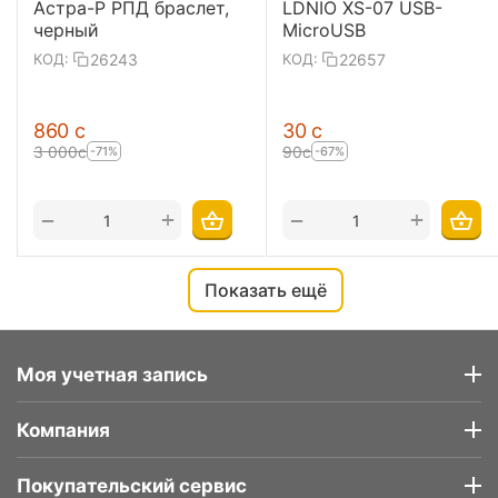
Астра-Р РПД браслет,
LDNIO XS-07 USB-
черный
MicroUSB
26243
22657
КОД:
КОД:
‍860‍
с
‍30‍
с
3 000
с
‍90‍
с
-71%
-67%
+
+
−
−
Показать ещё
Моя учетная запись
Компания
Покупательский сервис