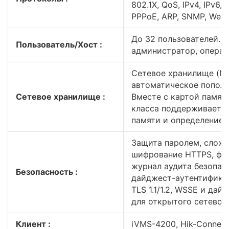
802.1X, QoS, IPv4, IPv6, 
PPPoE, ARP, SNMP, Web
До 32 пользователей. 3
Пользователь/Хост :
администратор, операт
Сетевое хранилище (NF
автоматическое пополн
Сетевое хранилище :
Вместе с картой памяти
класса поддерживаетс
памяти и определение 
Защита паролем, сложн
шифрование HTTPS, фил
журнал аудита безопасн
Безопасность :
дайджест-аутентифика
TLS 1.1/1.2, WSSE и да
для открытого сетевог
Клиент :
iVMS-4200, Hik-Connect,