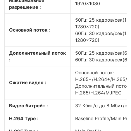
Максимальное
1920×1080
разрешение :
50Гц: 25 кадров/сек(19
1280×720)
Основной поток :
60Гц: 30 кадров/сек(19
1280×720)
Дополнительный поток
50Гц: 25 кадров/сек(6
:
60Гц: 30 кадров/сек(6
Основной поток:
H.265+/H.264+/H.265/H
Сжатие видео :
Дополнительный поток:
H.265/H.264/MJPEG
Видео битрейт :
32 Кбит/с до 8 Мбит/с
H.264 Type :
Baseline Profile/Main Prof