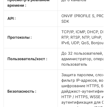
времени :
ONVIF (PROFILE S, PROFIL
API :
SDK
TCP/IP, ICMP, DHCP, DN
Протоколы :
RTP, RTSP, NTP, UPnP, S
IPv6, UDP, QoS, Bonjour
До 32 пользователей, 3
Пользователь/хост :
администратор, операт
пользователь
Защита паролем, сложн
фильтр IP-адресов, вод
шифрование HTTPS, баз
Безопасность :
дайджест-аутентифика
HTTP / HTTPS, WSSE и 
аутентификация для ONV