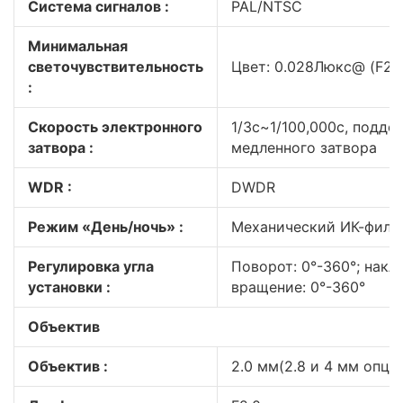
Система сигналов :
PAL/NTSC
Минимальная
светочувствительность
Цвет: 0.028Люкс@ (F2.0
:
Скорость электронного
1/3с~1/100,000с, подде
затвора :
медленного затвора
WDR :
DWDR
Режим «День/ночь» :
Механический ИК-филь
Регулировка угла
Поворот: 0°-360°; накло
установки :
вращение: 0°-360°
Объектив
Объектив :
2.0 мм(2.8 и 4 мм опц.)