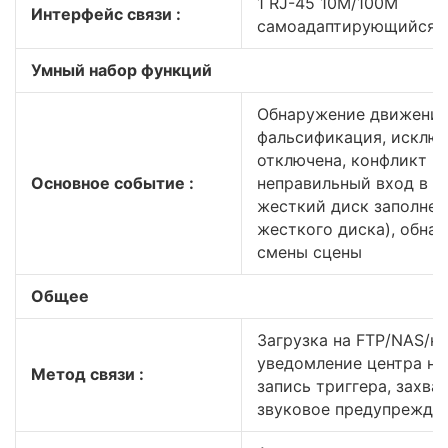
1 RJ-45 10M/100M
Интерфейс связи :
самоадаптирующийся по
Умный набор функций
Обнаружение движения
фальсификация, исключ
отключена, конфликт IP
Основное событие :
неправильный вход в с
жесткий диск заполнен
жесткого диска), обна
смены сцены
Общее
Загрузка на FTP/NAS/ка
уведомление центра на
Метод связи :
запись триггера, захват
звуковое предупрежде