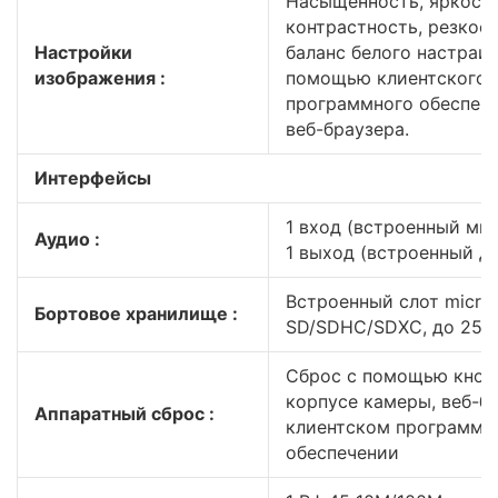
Насыщенность, яркость
контрастность, резкост
Настройки
баланс белого настраи
изображения :
помощью клиентского
программного обеспеч
веб-браузера.
Интерфейсы
1 вход (встроенный ми
Аудио :
1 выход (встроенный д
Встроенный слот micro
Бортовое хранилище :
SD/SDHC/SDXC, до 256
Сброс с помощью кнопк
корпусе камеры, веб-б
Аппаратный сброс :
клиентском программн
обеспечении