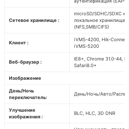
аутентификация (EAP-
microSD/SDHC/SDXC кар
Сетевое хранилище :
локальное хранилище, 
(NFS,SMB/CIFS)
iVMS-4200, Hik-Connect
Клиент :
iVMS-5200
IE8+, Chrome 31.0-44, Fi
Веб-браузер :
Safari8.0+
Изображение
День/Ночь
День/Ночь/Авто/Распи
переключатель:
Улучшение
BLC, HLC, 3D DNR
изображения :