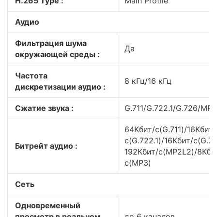
H.265 Type :
Main Profile
Аудио
Фильтрация шума
Да
окружающей среды :
Частота
8 кГц/16 кГц
дискретизации аудио :
Сжатие звука :
G.711/G.722.1/G.726/M
64Кбит/с(G.711)/16Кбит/
с(G.722.1)/16Кбит/с(G.7
Битрейт аудио :
192Кбит/с(MP2L2)/8Кби
с(MP3)
Сеть
Одновременный
просмотр в реальном
до 6 каналов