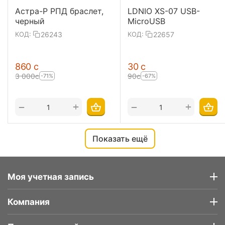
Астра-Р РПД браслет,
LDNIO XS-07 USB-
черный
MicroUSB
26243
22657
КОД:
КОД:
‍860‍
с
‍30‍
с
3 000
с
‍90‍
с
-71%
-67%
+
+
−
−
Показать ещё
Моя учетная запись
Компания