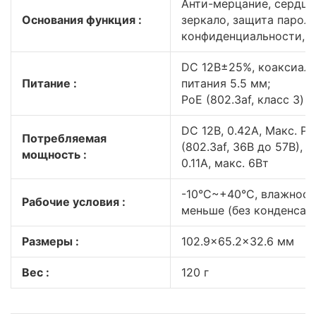
Анти-мерцание, сердце
Основания функция :
зеркало, защита парол
конфиденциальности, 
DC 12В±25%, коаксиаль
Питание :
питания 5.5 мм;
PoE (802.3af, класс 3)
DC 12В, 0.42А, Макс. P
Потребляемая
(802.3af, 36В до 57В), о
мощность :
0.11А, макс. 6Вт
-10°C~+40°C, влажност
Рабочие условия :
меньше (без конденсат
Размеры :
102.9×65.2×32.6 мм
Вес :
120 г