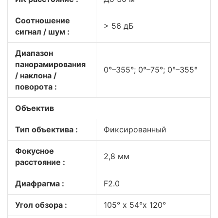
Соотношение
> 56 дБ
сигнал / шум :
Диапазон
панорамирования
0°–355°; 0°–75°; 0°–355°
/ наклона /
поворота :
Объектив
Тип объектива :
Фиксированный
Фокусное
2,8 мм
расстояние :
Диафрагма :
F2.0
Угол обзора :
105° х 54°х 120°