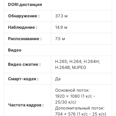
DORI дистанция
Обнаружение :
37.3 м
Наблюдение :
14.9 м
Распознавание :
7.5 м
Видео
H.265; H.264; H.264H;
Видео сжатие :
H.264B; MJPEG
Смарт-кодек :
Да
Основной поток:
1920 × 1080 (1 к/с -
25/30 к/с)
Частота кадров :
Дополнительный поток:
704 × 576 (1 к/с - 25 к/с)