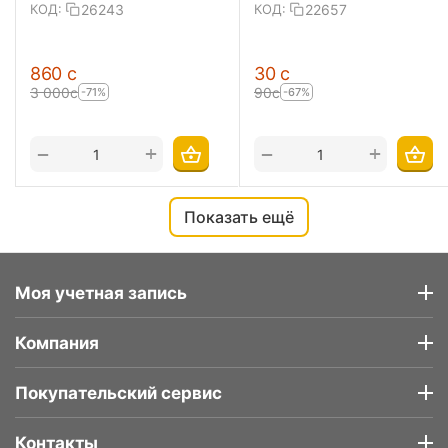
26243
22657
КОД:
КОД:
‍860‍
с
‍30‍
с
3 000
с
‍90‍
с
-71%
-67%
+
+
−
−
Показать ещё
Моя учетная запись
Компания
Покупательский сервис
Контакты