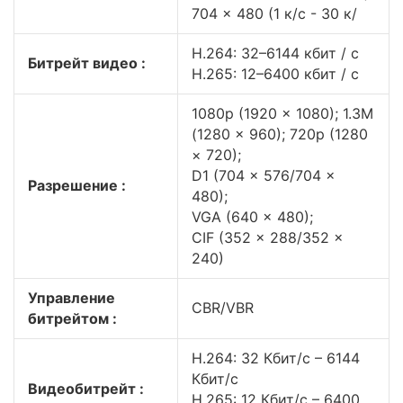
704 × 480 (1 к/с - 30 к/
H.264: 32–6144 кбит / с
Битрейт видео :
H.265: 12–6400 кбит / с
1080p (1920 × 1080); 1.3M
(1280 × 960); 720p (1280
× 720);
D1 (704 × 576/704 ×
Разрешение :
480);
VGA (640 × 480);
CIF (352 × 288/352 ×
240)
Управление
CBR/VBR
битрейтом :
H.264: 32 Кбит/с – 6144
Кбит/с
Видеобитрейт :
H.265: 12 Кбит/с – 6400