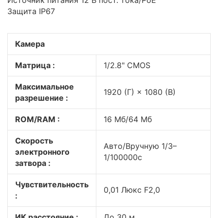
Источник питания 12 В пост. тока/PoE
Защита IP67
Камера
Матрица :
1/2.8" CMOS
Максимальное
1920 (Г) × 1080 (В)
разрешение :
ROM/RAM :
16 Мб/64 Мб
Скорость
Авто/Вручную 1/3–
электронного
1/100000с
затвора :
Чувствительность
0,01 Люкс F2,0
:
ИК расстояние :
До 30 м