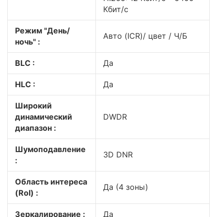
Кбит/с
Режим "День/
Авто (ICR)/ цвет / Ч/Б
ночь" :
BLC :
Да
HLC :
Да
Широкий
динамический
DWDR
диапазон :
Шумоподавление
3D DNR
:
Область интереса
Да (4 зоны)
(RoI) :
Зеркалирование :
Да