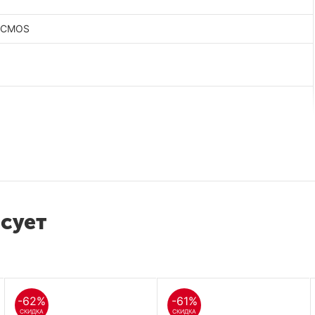
ый CMOS
00с
есует
-62%
-61%
СКИДКА
СКИДКА