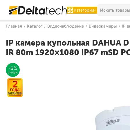
Категории
Главная
Каталог
Видеонаблюдение
Видеокамеры
IP 
/
/
/
/
IP камера купольная DAHUA 
IR 80m 1920×1080 IP67 mSD P
-6%
СКИДКА