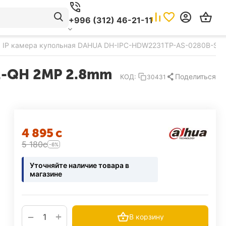
+996 (312) 46-21-11
IP камера купольная DAHUA DH-IPC-HDW2231TP-AS-0280B-S2-
2-QH 2MP 2.8mm
Поделиться
КОД:
30431
4 895
с
5 180
с
-6%
Уточняйте наличие товара в
магазине
+
−
В корзину