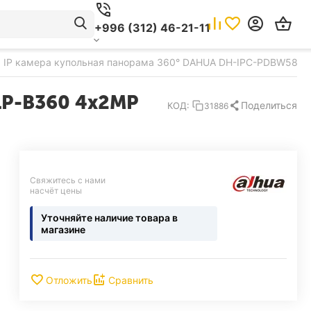
+996 (312) 46-21-11
IP камера купольная панорама 360° DAHUA DH-IPC-PDBW5831P
1P-B360 4x2MP
Поделиться
КОД:
31886
Свяжитесь с нами 
насчёт цены
Уточняйте наличие товара в
магазине
Отложить
Сравнить