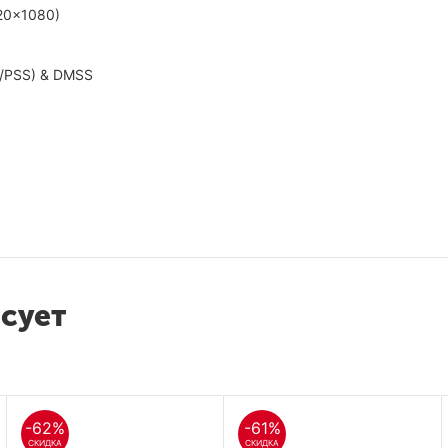
20×1080)
S/PSS) & DMSS
CMOS
есует
-62%
-61%
СКИДКА
СКИДКА