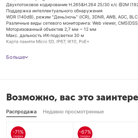
Двухпотоковое кодирование H.265&H.264 25/30 к/с @2M (19
Поддержка интеллектуального обнаружения
WDR (140dB), режим "День/ночь" (ICR), 3DNR, AWB, AGC, BLC
Различные виды сетевого мониторинга: Web viewer, CMS(DS
Моторизованный объектив 2,7 мм ~ 12 мм
Макс. дальность ИК-подсветки 30 м
Карта памяти Micro SD, IP67, IK10, PoE+
Больше
Камера
Матрица :
4х 1/2.8” 2Мп progressive scan 
Разрешение :
1920 (Г) x1080 (В)
Возможно, вас это заинтер
RAM/ROM :
1024MB/128MB
Распродажа
Недавно просмотренные
Скорость
электронного
Авто/Вручную, 1/3~1/100000сек
затвора :
-71%
-67%
СКИДКА
СКИДКА