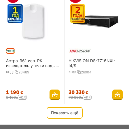
Астра-361 исп. РК
HIKVISION DS-7716NXI-
извещатель утечки воды,
I4/S
радиоканальный
КОД:
23489
КОД:
26904
1 190
с
30 330
с
3 160
с
78 390
с
-62%
-61%
Показать ещё