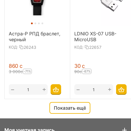
Астра-Р РПД браслет,
LDNIO XS-07 USB-
черный
MicroUSB
26243
22657
КОД:
КОД:
‍860‍
с
‍30‍
с
3 000
с
‍90‍
с
-71%
-67%
+
+
−
−
Показать ещё
Моя учетная запись