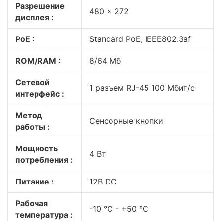
Разрешение
480 × 272
дисплея :
PoE :
Standard PoE, IEEE802.3af
ROM/RAM :
8/64 Мб
Сетевой
1 разъем RJ-45 100 Мбит/с
интерфейс :
Метод
Cенсорные кнопки
работы :
Мощность
4 Вт
потребления :
Питание :
12В DС
Рабочая
-10 °C - +50 °C
температура :