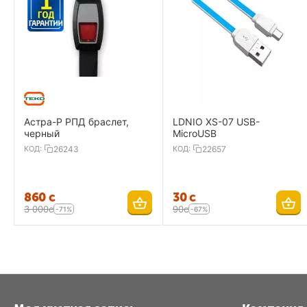
Рабочая температура :
Рабочая Влаж
Размеры :
200 мм × 140
Вес :
0,4кг
Астра-Р РПД браслет,
LDNIO XS-07 USB-
черный
MicroUSB
КОД:
26243
КОД:
22657
‍860‍
с
‍30‍
с
3 000
с
‍90‍
с
-71%
-67%