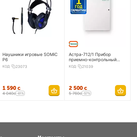
Наушники игровые SOMiC
Астра-712/1 Прибор
P6
приемно-контрольный
охранно-пожарный 1
КОД:
23073
КОД:
21039
ШС,ИП
1 590
с
2 500
с
4 040
с
5 760
с
-61%
-57%