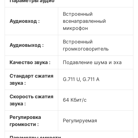
Параметры аудио
Встроенный
Аудиовход :
всенаправленный
микрофон
Встроенный
Аудиовыход :
громкоговоритель
Качество звука :
Подавление шума и эха
Стандарт сжатия
G.711 U, G.711 A
звука :
Скорость сжатия
64 Кбит/с
звука :
Регулировка
Регулируемая
громкости :
Параметры емкости