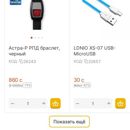
Астра-Р РПД браслет,
LDNIO XS-07 USB-
черный
MicroUSB
26243
22657
КОД:
КОД:
‍860‍
с
‍30‍
с
3 000
с
‍90‍
с
-71%
-67%
+
+
−
−
Показать ещё