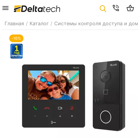
Главная
/
Каталог
/
Системы контроля доступа и до
-16%