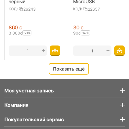
черный
MicroUSB
26243
22657
КОД:
КОД:
‍860‍
с
‍30‍
с
3 000
с
‍90‍
с
-71%
-67%
+
+
−
−
Показать ещё
Моя учетная запись
Компания
Покупательский сервис