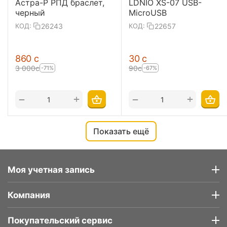
Астра-Р РПД браслет,
LDNIO XS-07 USB-
черный
MicroUSB
26243
22657
КОД:
КОД:
‍860‍
с
‍30‍
с
3 000
с
‍90‍
с
-71%
-67%
+
+
−
−
Показать ещё
Моя учетная запись
Компания
Покупательский сервис