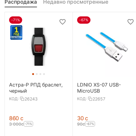
Распродажа
Недавно просмотренные
-71%
-67%
Астра-Р РПД браслет,
LDNIO XS-07 USB-
черный
MicroUSB
26243
22657
КОД:
КОД:
‍860‍
с
‍30‍
с
3 000
с
‍90‍
с
-71%
-67%