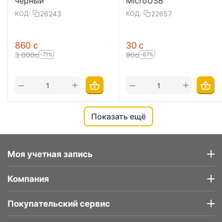
черный
MicroUSB
26243
22657
КОД:
КОД:
‍860‍
с
‍30‍
с
3 000
с
‍90‍
с
-71%
-67%
+
+
−
−
Показать ещё
Моя учетная запись
Компания
Покупательский сервис