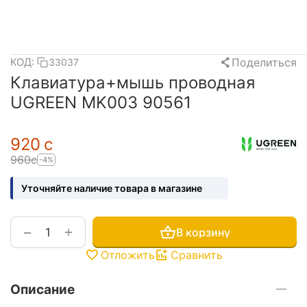
Поделиться
КОД:
33037
Клавиатура+мышь проводная
UGREEN MK003 90561
‍920‍
с
‍960‍
с
-4%
Уточняйте наличие товара в магазине
+
−
В корзину
Отложить
Сравнить
Описание