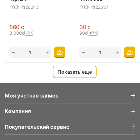
26243
22657
КОД:
КОД:
‍860‍
с
‍30‍
с
3 000
с
‍90‍
с
-71%
-67%
+
+
−
−
Показать ещё
Моя учетная запись
Компания
Покупательский сервис